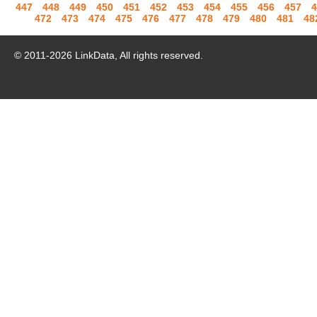
447
448
449
450
451
452
453
454
455
456
457
4
472
473
474
475
476
477
478
479
480
481
48
© 2011-
2026
LinkData, All rights reserved.