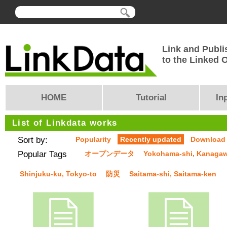
Link and Publi
to the Linked
HOME
Tutorial
In
List of Linkdata works
Sort by:
Popularity
Recently updated
Download
Popular Tags
オープンデータ
Yokohama-shi, Kanaga
Shinjuku-ku, Tokyo-to
防災
Saitama-shi, Saitama-ken