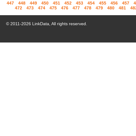
447
448
449
450
451
452
453
454
455
456
457
4
472
473
474
475
476
477
478
479
480
481
48
© 2011-
2026
LinkData, All rights reserved.