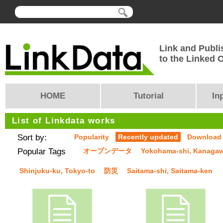
Link and Publi
to the Linked
HOME
Tutorial
In
List of Linkdata works
Sort by:
Popularity
Recently updated
Download
Popular Tags
オープンデータ
Yokohama-shi, Kanaga
Shinjuku-ku, Tokyo-to
防災
Saitama-shi, Saitama-ken