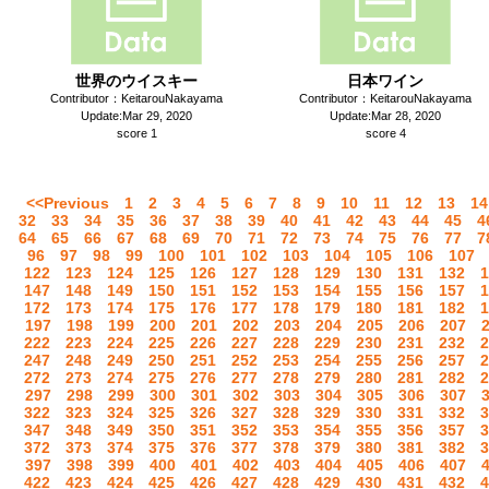
世界のウイスキー
日本ワイン
Contributor：KeitarouNakayama
Contributor：KeitarouNakayama
Update:Mar 29, 2020
Update:Mar 28, 2020
score 1
score 4
<<Previous
1
2
3
4
5
6
7
8
9
10
11
12
13
14
32
33
34
35
36
37
38
39
40
41
42
43
44
45
4
64
65
66
67
68
69
70
71
72
73
74
75
76
77
7
96
97
98
99
100
101
102
103
104
105
106
107
122
123
124
125
126
127
128
129
130
131
132
1
147
148
149
150
151
152
153
154
155
156
157
1
172
173
174
175
176
177
178
179
180
181
182
1
197
198
199
200
201
202
203
204
205
206
207
222
223
224
225
226
227
228
229
230
231
232
2
247
248
249
250
251
252
253
254
255
256
257
2
272
273
274
275
276
277
278
279
280
281
282
2
297
298
299
300
301
302
303
304
305
306
307
322
323
324
325
326
327
328
329
330
331
332
3
347
348
349
350
351
352
353
354
355
356
357
3
372
373
374
375
376
377
378
379
380
381
382
3
397
398
399
400
401
402
403
404
405
406
407
422
423
424
425
426
427
428
429
430
431
432
4