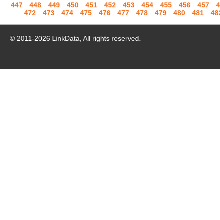
447
448
449
450
451
452
453
454
455
456
457
4
472
473
474
475
476
477
478
479
480
481
48
© 2011-
2026
LinkData, All rights reserved.