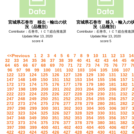
宮城県石巻市 移出・輸出の状
宮城県石巻市 移入・輸入の
況（品種別）
況（品種別）
Contributor：石巻市, ＩＣＴ総合推進課
Contributor：石巻市, ＩＣＴ総合推進
Update:Mar 13, 2020
Update:Mar 13, 2020
score 4
score 5
<<Previous
1
2
3
4
5
6
7
8
9
10
11
12
13
14
32
33
34
35
36
37
38
39
40
41
42
43
44
45
4
64
65
66
67
68
69
70
71
72
73
74
75
76
77
7
96
97
98
99
100
101
102
103
104
105
106
107
122
123
124
125
126
127
128
129
130
131
132
1
147
148
149
150
151
152
153
154
155
156
157
1
172
173
174
175
176
177
178
179
180
181
182
1
197
198
199
200
201
202
203
204
205
206
207
222
223
224
225
226
227
228
229
230
231
232
2
247
248
249
250
251
252
253
254
255
256
257
2
272
273
274
275
276
277
278
279
280
281
282
2
297
298
299
300
301
302
303
304
305
306
307
322
323
324
325
326
327
328
329
330
331
332
3
347
348
349
350
351
352
353
354
355
356
357
3
372
373
374
375
376
377
378
379
380
381
382
3
397
398
399
400
401
402
403
404
405
406
407
422
423
424
425
426
427
428
429
430
431
432
4