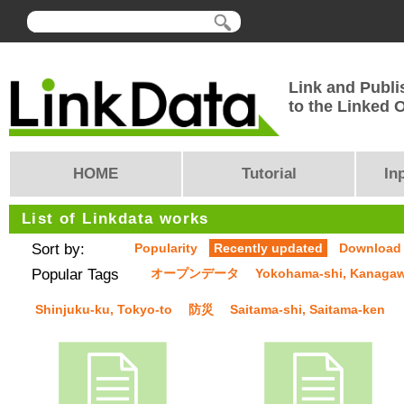
Link and Publi
to the Linked
HOME
Tutorial
In
List of Linkdata works
Sort by:
Popularity
Recently updated
Download
Popular Tags
オープンデータ
Yokohama-shi, Kanaga
Shinjuku-ku, Tokyo-to
防災
Saitama-shi, Saitama-ken