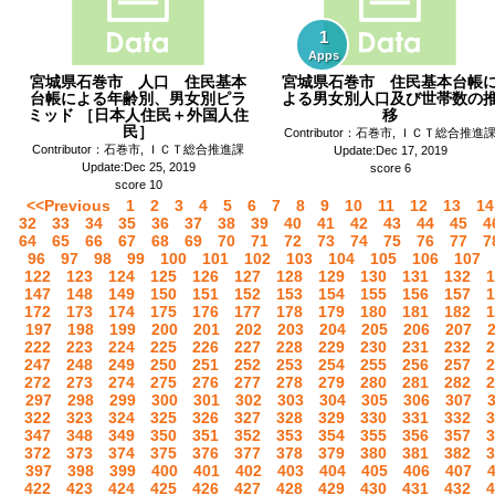
1
Apps
宮城県石巻市 人口 住民基本
宮城県石巻市 住民基本台帳
台帳による年齢別、男女別ピラ
よる男女別人口及び世帯数の
ミッド ［日本人住民＋外国人住
移
民］
Contributor：石巻市, ＩＣＴ総合推進
Contributor：石巻市, ＩＣＴ総合推進課
Update:Dec 17, 2019
Update:Dec 25, 2019
score 6
score 10
<<Previous
1
2
3
4
5
6
7
8
9
10
11
12
13
14
32
33
34
35
36
37
38
39
40
41
42
43
44
45
4
64
65
66
67
68
69
70
71
72
73
74
75
76
77
7
96
97
98
99
100
101
102
103
104
105
106
107
122
123
124
125
126
127
128
129
130
131
132
1
147
148
149
150
151
152
153
154
155
156
157
1
172
173
174
175
176
177
178
179
180
181
182
1
197
198
199
200
201
202
203
204
205
206
207
222
223
224
225
226
227
228
229
230
231
232
2
247
248
249
250
251
252
253
254
255
256
257
2
272
273
274
275
276
277
278
279
280
281
282
2
297
298
299
300
301
302
303
304
305
306
307
322
323
324
325
326
327
328
329
330
331
332
3
347
348
349
350
351
352
353
354
355
356
357
3
372
373
374
375
376
377
378
379
380
381
382
3
397
398
399
400
401
402
403
404
405
406
407
422
423
424
425
426
427
428
429
430
431
432
4