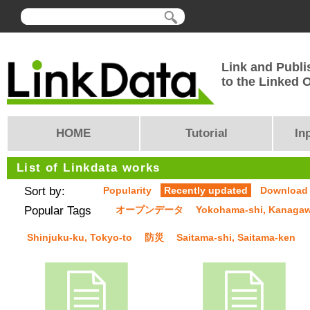
Link and Publi
to the Linked
HOME
Tutorial
In
List of Linkdata works
Sort by:
Popularity
Recently updated
Download
Popular Tags
オープンデータ
Yokohama-shi, Kanaga
Shinjuku-ku, Tokyo-to
防災
Saitama-shi, Saitama-ken