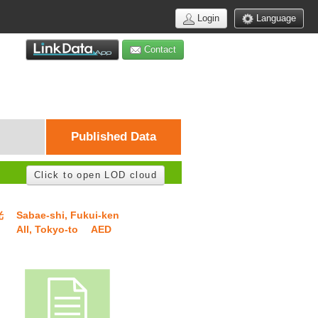
Login
Language
Contact
Published Data
Click to open LOD cloud
光
Sabae-shi, Fukui-ken
All, Tokyo-to
AED