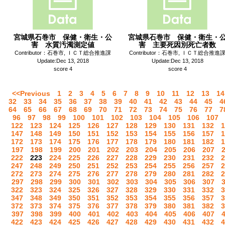
宮城県石巻市 保健・衛生・公
宮城県石巻市 保健・衛生・
害 水質汚濁測定値
害 主要死因別死亡者数
Contributor：石巻市, ＩＣＴ総合推進課
Contributor：石巻市, ＩＣＴ総合推進
Update:Dec 13, 2018
Update:Dec 13, 2018
score 4
score 4
<<Previous
1
2
3
4
5
6
7
8
9
10
11
12
13
14
32
33
34
35
36
37
38
39
40
41
42
43
44
45
4
64
65
66
67
68
69
70
71
72
73
74
75
76
77
7
96
97
98
99
100
101
102
103
104
105
106
107
122
123
124
125
126
127
128
129
130
131
132
1
147
148
149
150
151
152
153
154
155
156
157
1
172
173
174
175
176
177
178
179
180
181
182
1
197
198
199
200
201
202
203
204
205
206
207
222
223
224
225
226
227
228
229
230
231
232
2
247
248
249
250
251
252
253
254
255
256
257
2
272
273
274
275
276
277
278
279
280
281
282
2
297
298
299
300
301
302
303
304
305
306
307
322
323
324
325
326
327
328
329
330
331
332
3
347
348
349
350
351
352
353
354
355
356
357
3
372
373
374
375
376
377
378
379
380
381
382
3
397
398
399
400
401
402
403
404
405
406
407
422
423
424
425
426
427
428
429
430
431
432
4