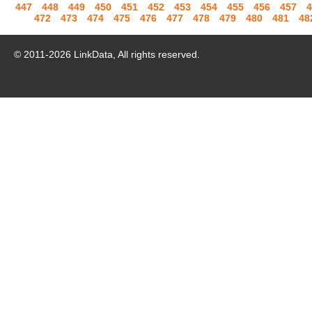
447
448
449
450
451
452
453
454
455
456
457
4
472
473
474
475
476
477
478
479
480
481
48
© 2011-
2026
LinkData, All rights reserved.