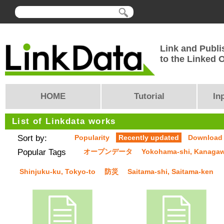
Link and Publi
to the Linked
HOME
Tutorial
In
List of Linkdata works
Sort by:
Popularity
Recently updated
Download
Popular Tags
オープンデータ
Yokohama-shi, Kanaga
Shinjuku-ku, Tokyo-to
防災
Saitama-shi, Saitama-ken