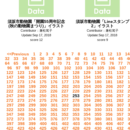
須坂市動物園「開園55周年記念
須坂市動物園「Lineスタンプ
(秋の動物園まつり)」イラスト
2」イラスト
Contributor：兼松篤子
Contributor：兼松篤子
Update:Sep 17, 2018
Update:Sep 17, 2018
score 12
score 9
<<Previous
1
2
3
4
5
6
7
8
9
10
11
12
13
14
32
33
34
35
36
37
38
39
40
41
42
43
44
45
4
64
65
66
67
68
69
70
71
72
73
74
75
76
77
7
96
97
98
99
100
101
102
103
104
105
106
107
122
123
124
125
126
127
128
129
130
131
132
1
147
148
149
150
151
152
153
154
155
156
157
1
172
173
174
175
176
177
178
179
180
181
182
1
197
198
199
200
201
202
203
204
205
206
207
222
223
224
225
226
227
228
229
230
231
232
2
247
248
249
250
251
252
253
254
255
256
257
2
272
273
274
275
276
277
278
279
280
281
282
2
297
298
299
300
301
302
303
304
305
306
307
322
323
324
325
326
327
328
329
330
331
332
3
347
348
349
350
351
352
353
354
355
356
357
3
372
373
374
375
376
377
378
379
380
381
382
3
397
398
399
400
401
402
403
404
405
406
407
422
423
424
425
426
427
428
429
430
431
432
4