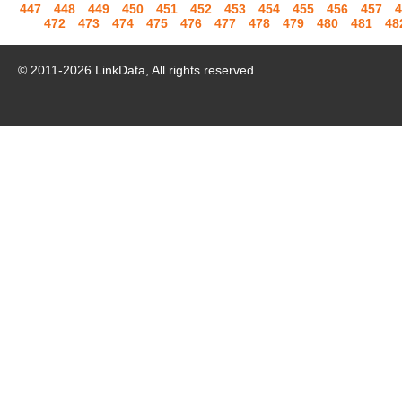
447
448
449
450
451
452
453
454
455
456
457
4
472
473
474
475
476
477
478
479
480
481
48
© 2011-
2026
LinkData, All rights reserved.