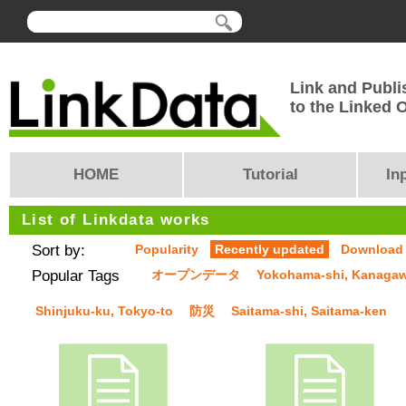
Link and Publi
to the Linked
HOME
Tutorial
In
List of Linkdata works
Sort by:
Popularity
Recently updated
Download
Popular Tags
オープンデータ
Yokohama-shi, Kanaga
Shinjuku-ku, Tokyo-to
防災
Saitama-shi, Saitama-ken