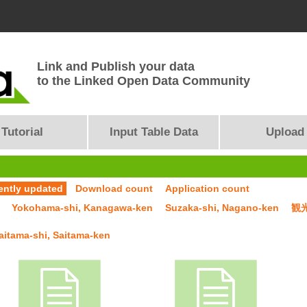
Link and Publish your data
to the Linked Open Data Community
Tutorial
Input Table Data
Upload
ently updated
Download count
Application count
Yokohama-shi, Kanagawa-ken
Suzaka-shi, Nagano-ken
観
aitama-shi, Saitama-ken