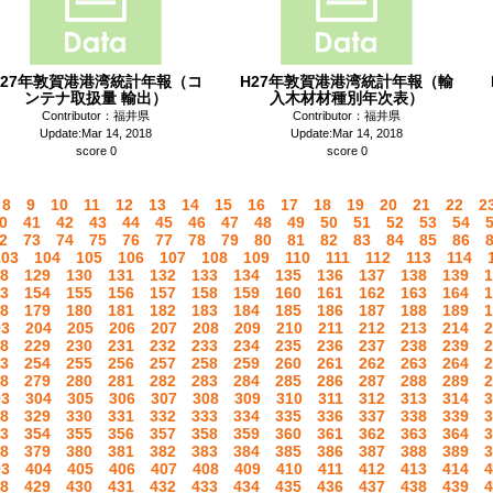
H27年敦賀港港湾統計年報（コ
H27年敦賀港港湾統計年報（輸
ンテナ取扱量 輸出）
入木材材種別年次表）
Contributor：福井県
Contributor：福井県
Update:Mar 14, 2018
Update:Mar 14, 2018
score 0
score 0
8
9
10
11
12
13
14
15
16
17
18
19
20
21
22
2
0
41
42
43
44
45
46
47
48
49
50
51
52
53
54
2
73
74
75
76
77
78
79
80
81
82
83
84
85
86
103
104
105
106
107
108
109
110
111
112
113
114
8
129
130
131
132
133
134
135
136
137
138
139
1
3
154
155
156
157
158
159
160
161
162
163
164
1
8
179
180
181
182
183
184
185
186
187
188
189
1
03
204
205
206
207
208
209
210
211
212
213
214
2
8
229
230
231
232
233
234
235
236
237
238
239
2
3
254
255
256
257
258
259
260
261
262
263
264
2
8
279
280
281
282
283
284
285
286
287
288
289
2
03
304
305
306
307
308
309
310
311
312
313
314
3
8
329
330
331
332
333
334
335
336
337
338
339
3
3
354
355
356
357
358
359
360
361
362
363
364
3
8
379
380
381
382
383
384
385
386
387
388
389
3
03
404
405
406
407
408
409
410
411
412
413
414
4
8
429
430
431
432
433
434
435
436
437
438
439
4