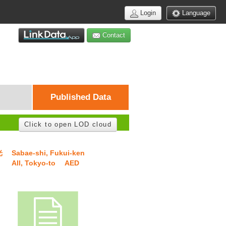
Login
Language
Contact
Published Data
Click to open LOD cloud
光
Sabae-shi, Fukui-ken
All, Tokyo-to
AED