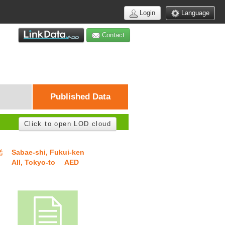
Login
Language
Contact
Published Data
Click to open LOD cloud
光
Sabae-shi, Fukui-ken
All, Tokyo-to
AED