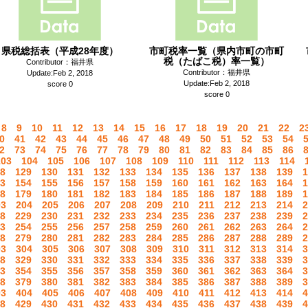
県税総括表（平成28年度）
市町税率一覧（県内市町の市町
税（たばこ税）率一覧）
Contributor：福井県
Contributor：福井県
Update:Feb 2, 2018
Update:Feb 2, 2018
score 0
score 0
8
9
10
11
12
13
14
15
16
17
18
19
20
21
22
2
0
41
42
43
44
45
46
47
48
49
50
51
52
53
54
2
73
74
75
76
77
78
79
80
81
82
83
84
85
86
103
104
105
106
107
108
109
110
111
112
113
114
8
129
130
131
132
133
134
135
136
137
138
139
1
3
154
155
156
157
158
159
160
161
162
163
164
1
8
179
180
181
182
183
184
185
186
187
188
189
1
03
204
205
206
207
208
209
210
211
212
213
214
2
8
229
230
231
232
233
234
235
236
237
238
239
2
3
254
255
256
257
258
259
260
261
262
263
264
2
8
279
280
281
282
283
284
285
286
287
288
289
2
03
304
305
306
307
308
309
310
311
312
313
314
3
8
329
330
331
332
333
334
335
336
337
338
339
3
3
354
355
356
357
358
359
360
361
362
363
364
3
8
379
380
381
382
383
384
385
386
387
388
389
3
03
404
405
406
407
408
409
410
411
412
413
414
4
8
429
430
431
432
433
434
435
436
437
438
439
4