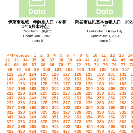
伊東市地域・年齢別人口（令和
岡谷市住民基本台帳人口 202
5年5月末時点）
年
Contributor：伊東市
Contributor：Okaya City
Update:Jun 6, 2023
Update:Jun 1, 2023
score 0
score 0
<<Previous
1
2
3
4
5
6
7
8
9
10
11
12
13
14
32
33
34
35
36
37
38
39
40
41
42
43
44
45
4
64
65
66
67
68
69
70
71
72
73
74
75
76
77
7
96
97
98
99
100
101
102
103
104
105
106
107
122
123
124
125
126
127
128
129
130
131
132
1
147
148
149
150
151
152
153
154
155
156
157
1
172
173
174
175
176
177
178
179
180
181
182
1
197
198
199
200
201
202
203
204
205
206
207
222
223
224
225
226
227
228
229
230
231
232
2
247
248
249
250
251
252
253
254
255
256
257
2
272
273
274
275
276
277
278
279
280
281
282
2
297
298
299
300
301
302
303
304
305
306
307
322
323
324
325
326
327
328
329
330
331
332
3
347
348
349
350
351
352
353
354
355
356
357
3
372
373
374
375
376
377
378
379
380
381
382
3
397
398
399
400
401
402
403
404
405
406
407
422
423
424
425
426
427
428
429
430
431
432
4