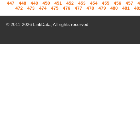
447
448
449
450
451
452
453
454
455
456
457
4
472
473
474
475
476
477
478
479
480
481
48
© 2011-
2026
LinkData, All rights reserved.