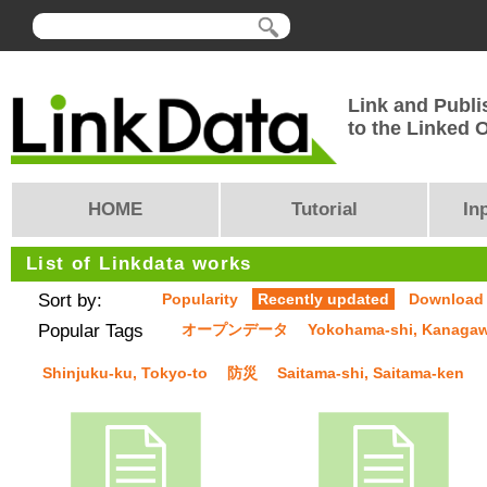
Link and Publi
to the Linked
HOME
Tutorial
In
List of Linkdata works
Sort by:
Popularity
Recently updated
Download
Popular Tags
オープンデータ
Yokohama-shi, Kanaga
Shinjuku-ku, Tokyo-to
防災
Saitama-shi, Saitama-ken