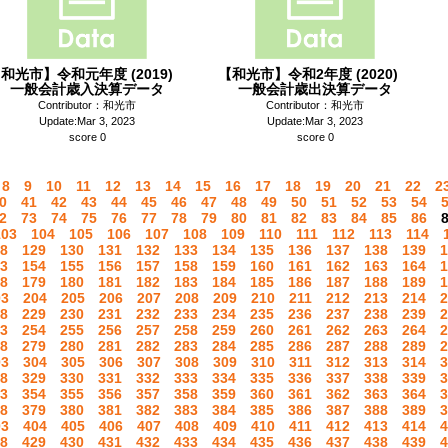
和光市】令和元年度 (2019)
【和光市】令和2年度 (2020)
一般会計歳入決算データ
一般会計歳出決算データ
Contributor：和光市
Contributor：和光市
Update:Mar 3, 2023
Update:Mar 3, 2023
score 0
score 0
8
9
10
11
12
13
14
15
16
17
18
19
20
21
22
2
0
41
42
43
44
45
46
47
48
49
50
51
52
53
54
2
73
74
75
76
77
78
79
80
81
82
83
84
85
86
103
104
105
106
107
108
109
110
111
112
113
114
8
129
130
131
132
133
134
135
136
137
138
139
1
3
154
155
156
157
158
159
160
161
162
163
164
1
8
179
180
181
182
183
184
185
186
187
188
189
1
03
204
205
206
207
208
209
210
211
212
213
214
2
8
229
230
231
232
233
234
235
236
237
238
239
2
3
254
255
256
257
258
259
260
261
262
263
264
2
8
279
280
281
282
283
284
285
286
287
288
289
2
03
304
305
306
307
308
309
310
311
312
313
314
3
8
329
330
331
332
333
334
335
336
337
338
339
3
3
354
355
356
357
358
359
360
361
362
363
364
3
8
379
380
381
382
383
384
385
386
387
388
389
3
03
404
405
406
407
408
409
410
411
412
413
414
4
8
429
430
431
432
433
434
435
436
437
438
439
4