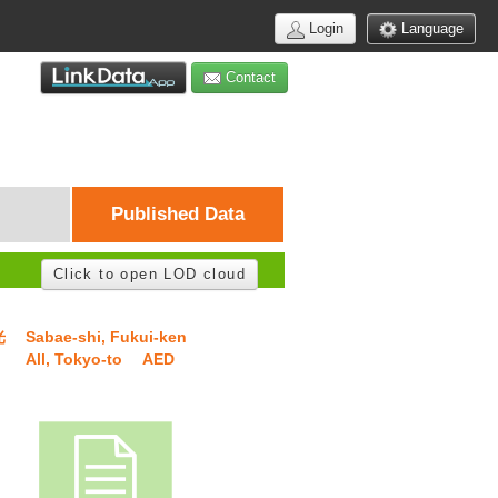
Login
Language
Contact
Published Data
Click to open LOD cloud
光
Sabae-shi, Fukui-ken
All, Tokyo-to
AED