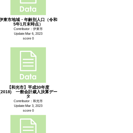
伊東市地域・年齢別人口（令和
5年1月末時点）
Contributor：伊東市
Update:Mar 6, 2023
score 0
【和光市】平成30年度
(2018) 一般会計歳入決算デー
タ
Contributor：和光市
Update:Mar 3, 2023
score 0