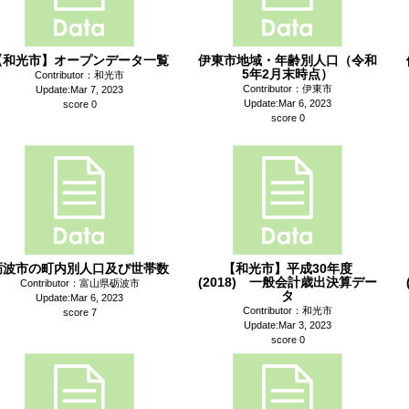
【和光市】オープンデータ一覧
伊東市地域・年齢別人口（令和
5年2月末時点）
Contributor：和光市
Contributor：伊東市
Update:Mar 7, 2023
Update:Mar 6, 2023
score 0
score 0
砺波市の町内別人口及び世帯数
【和光市】平成30年度
(2018) 一般会計歳出決算デー
Contributor：富山県砺波市
タ
Update:Mar 6, 2023
Contributor：和光市
score 7
Update:Mar 3, 2023
score 0