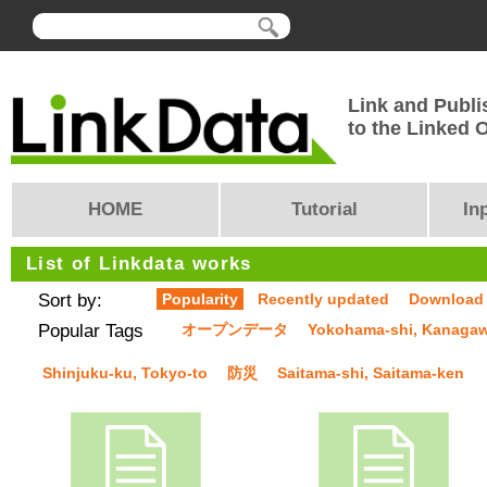
Link and Publi
to the Linked
HOME
Tutorial
In
List of Linkdata works
Sort by:
Popularity
Recently updated
Download
Popular Tags
オープンデータ
Yokohama-shi, Kanaga
Shinjuku-ku, Tokyo-to
防災
Saitama-shi, Saitama-ken