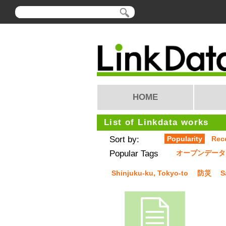
HOME
List of Linkdata works
Sort by:
Popularity
Rec
Popular Tags
オープンデータ
Shinjuku-ku, Tokyo-to
防災
S