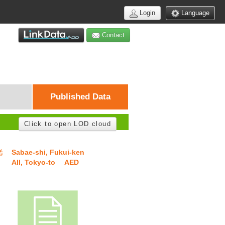
Login
Language
Contact
Published Data
Click to open LOD cloud
光
Sabae-shi, Fukui-ken
All, Tokyo-to
AED