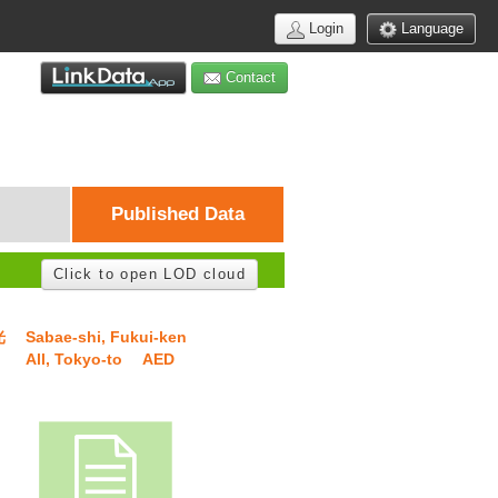
Login
Language
Contact
Published Data
Click to open LOD cloud
光
Sabae-shi, Fukui-ken
All, Tokyo-to
AED