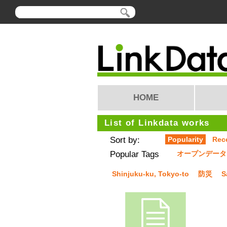
HOME
List of Linkdata works
Sort by:
Popularity
Rec
Popular Tags
オープンデータ
Shinjuku-ku, Tokyo-to
防災
S