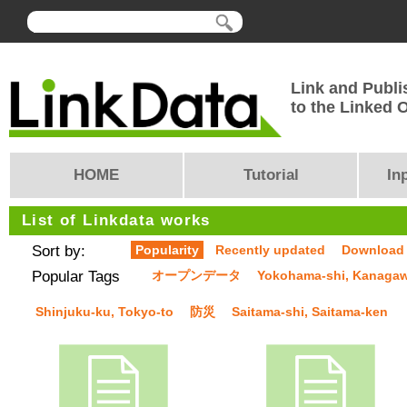
Link and Publi
to the Linked
HOME
Tutorial
In
List of Linkdata works
Sort by:
Popularity
Recently updated
Download
Popular Tags
オープンデータ
Yokohama-shi, Kanaga
Shinjuku-ku, Tokyo-to
防災
Saitama-shi, Saitama-ken