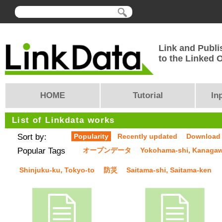
Link and Publi
to the Linked
HOME
Tutorial
In
List of Linkdata works
Sort by:
Popularity
Recently updated
Download
Popular Tags
オープンデータ
Yokohama-shi, Kanaga
Shinjuku-ku, Tokyo-to
防災
Saitama-shi, Saitama-ken