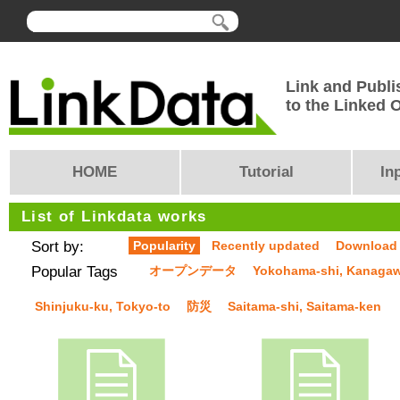
Link and Publi
to the Linked
HOME
Tutorial
In
List of Linkdata works
Sort by:
Popularity
Recently updated
Download
Popular Tags
オープンデータ
Yokohama-shi, Kanaga
Shinjuku-ku, Tokyo-to
防災
Saitama-shi, Saitama-ken