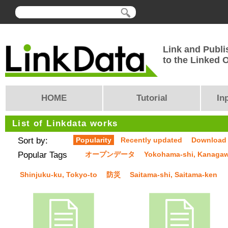
Link and Publi
to the Linked
HOME
Tutorial
In
List of Linkdata works
Sort by:
Popularity
Recently updated
Download
Popular Tags
オープンデータ
Yokohama-shi, Kanaga
Shinjuku-ku, Tokyo-to
防災
Saitama-shi, Saitama-ken