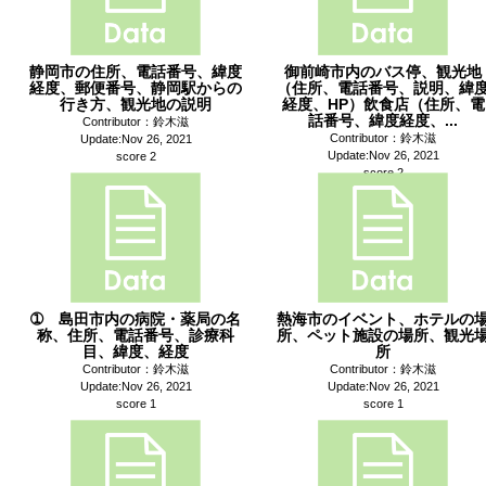
静岡市の住所、電話番号、緯度
御前崎市内のバス停、観光地
経度、郵便番号、静岡駅からの
（住所、電話番号、説明、緯
行き方、観光地の説明
経度、HP）飲食店（住所、電
話番号、緯度経度、...
Contributor：鈴木滋
Contributor：鈴木滋
Update:Nov 26, 2021
Update:Nov 26, 2021
score 2
score 2
➀ 島田市内の病院・薬局の名
熱海市のイベント、ホテルの
称、住所、電話番号、診療科
所、ペット施設の場所、観光
目、緯度、経度
所
Contributor：鈴木滋
Contributor：鈴木滋
Update:Nov 26, 2021
Update:Nov 26, 2021
score 1
score 1