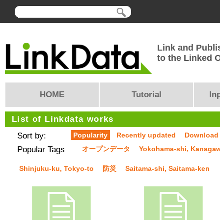
Link and Publi
to the Linked
HOME
Tutorial
In
List of Linkdata works
Sort by:
Popularity
Recently updated
Download
Popular Tags
オープンデータ
Yokohama-shi, Kanaga
Shinjuku-ku, Tokyo-to
防災
Saitama-shi, Saitama-ken