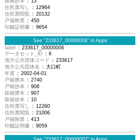
除籍抄本
: 13
住民票写し
: 12964
住民票閲覧
: 20132
戸籍附票
: 450
印鑑証明書
: 9654
See "233617_00000006" in Apps
label
: 233617_00000006
データセット_ID
: 6
地方公共団体コード
: 233617
地方公共団体名
: 大口町
年度
: 2002-04-01
戸籍謄本
: 2740
戸籍抄本
: 908
除籍謄本
: 907
除籍抄本
: 10
住民票写し
: 12260
住民票閲覧
: 21006
戸籍附票
: 413
印鑑証明書
: 9059
See "233617_00000007" in Apps