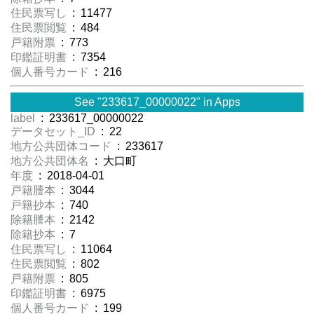
住民票写し
: 11477
住民票閲覧
: 484
戸籍附票
: 773
印鑑証明書
: 7354
個人番号カード
: 216
See "233617_00000022" in Apps
label
: 233617_00000022
データセット_ID
: 22
地方公共団体コード
: 233617
地方公共団体名
: 大口町
年度
: 2018-04-01
戸籍謄本
: 3044
戸籍抄本
: 740
除籍謄本
: 2142
除籍抄本
: 7
住民票写し
: 11064
住民票閲覧
: 802
戸籍附票
: 805
印鑑証明書
: 6975
個人番号カード
: 199