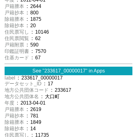
戸籍謄本
: 2644
戸籍抄本
: 800
除籍謄本
: 1875
除籍抄本
: 20
住民票写し
: 10146
住民票閲覧
: 62
戸籍附票
: 590
印鑑証明書
: 7570
住基カード
: 67
See "233617_00000017" in Apps
label
: 233617_00000017
データセット_ID
: 17
地方公共団体コード
: 233617
地方公共団体名
: 大口町
年度
: 2013-04-01
戸籍謄本
: 2619
戸籍抄本
: 781
除籍謄本
: 1849
除籍抄本
: 14
住民票写し
: 11735