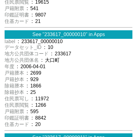
住民票閲覧
: 19615
戸籍附票
: 541
印鑑証明書
: 9807
住基カード
: 21
See "233617_00000010" in Apps
label
: 233617_00000010
データセット_ID
: 10
地方公共団体コード
: 233617
地方公共団体名
: 大口町
年度
: 2006-04-01
戸籍謄本
: 2699
戸籍抄本
: 929
除籍謄本
: 1866
除籍抄本
: 25
住民票写し
: 11972
住民票閲覧
: 1266
戸籍附票
: 595
印鑑証明書
: 8842
住基カード
: 20