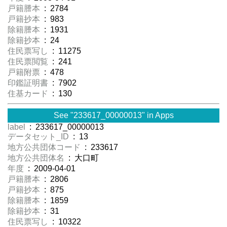
戸籍謄本
: 2784
戸籍抄本
: 983
除籍謄本
: 1931
除籍抄本
: 24
住民票写し
: 11275
住民票閲覧
: 241
戸籍附票
: 478
印鑑証明書
: 7902
住基カード
: 130
See "233617_00000013" in Apps
label
: 233617_00000013
データセット_ID
: 13
地方公共団体コード
: 233617
地方公共団体名
: 大口町
年度
: 2009-04-01
戸籍謄本
: 2806
戸籍抄本
: 875
除籍謄本
: 1859
除籍抄本
: 31
住民票写し
: 10322