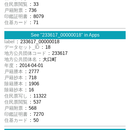
住民票閲覧
: 33
戸籍附票
: 736
印鑑証明書
: 8079
住基カード
: 71
See "233617_00000018" in Apps
label
: 233617_00000018
データセット_ID
: 18
地方公共団体コード
: 233617
地方公共団体名
: 大口町
年度
: 2014-04-01
戸籍謄本
: 2777
戸籍抄本
: 718
除籍謄本
: 1906
除籍抄本
: 16
住民票写し
: 11322
住民票閲覧
: 537
戸籍附票
: 568
印鑑証明書
: 7270
住基カード
: 50