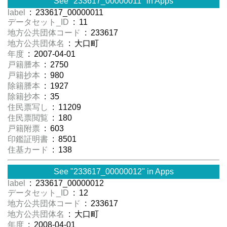
See "233617_00000011" in Apps
label
: 233617_00000011
データセット_ID
: 11
地方公共団体コード
: 233617
地方公共団体名
: 大口町
年度
: 2007-04-01
戸籍謄本
: 2750
戸籍抄本
: 980
除籍謄本
: 1927
除籍抄本
: 35
住民票写し
: 11209
住民票閲覧
: 180
戸籍附票
: 603
印鑑証明書
: 8501
住基カード
: 138
See "233617_00000012" in Apps
label
: 233617_00000012
データセット_ID
: 12
地方公共団体コード
: 233617
地方公共団体名
: 大口町
年度
: 2008-04-01