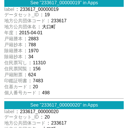
See "233617_00000019" in Apps
label
: 233617_00000019
データセット_ID
: 19
地方公共団体コード
: 233617
地方公共団体名
: 大口町
年度
: 2015-04-01
戸籍謄本
: 2883
戸籍抄本
: 788
除籍謄本
: 1970
除籍抄本
: 34
住民票写し
: 11310
住民票閲覧
: 156
戸籍附票
: 624
印鑑証明書
: 7483
住基カード
: 20
個人番号カード
: 498
See "233617_00000020" in Apps
label
: 233617_00000020
データセット_ID
: 20
地方公共団体コード
: 233617