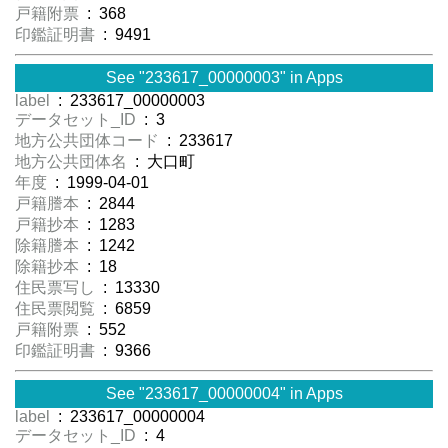
戸籍附票
: 368
印鑑証明書
: 9491
See "233617_00000003" in Apps
label
: 233617_00000003
データセット_ID
: 3
地方公共団体コード
: 233617
地方公共団体名
: 大口町
年度
: 1999-04-01
戸籍謄本
: 2844
戸籍抄本
: 1283
除籍謄本
: 1242
除籍抄本
: 18
住民票写し
: 13330
住民票閲覧
: 6859
戸籍附票
: 552
印鑑証明書
: 9366
See "233617_00000004" in Apps
label
: 233617_00000004
データセット_ID
: 4