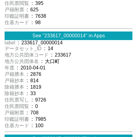
住民票閲覧
: 395
戸籍附票
: 625
印鑑証明書
: 7638
住基カード
: 98
See "233617_00000014" in Apps
label
: 233617_00000014
データセット_ID
: 14
地方公共団体コード
: 233617
地方公共団体名
: 大口町
年度
: 2010-04-01
戸籍謄本
: 2876
戸籍抄本
: 814
除籍謄本
: 1819
除籍抄本
: 33
住民票写し
: 9726
住民票閲覧
: 0
戸籍附票
: 708
印鑑証明書
: 7985
住基カード
: 100