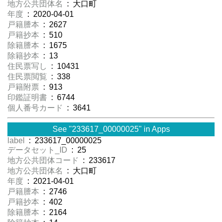
地方公共団体名
: 大口町
年度
: 2020-04-01
戸籍謄本
: 2627
戸籍抄本
: 510
除籍謄本
: 1675
除籍抄本
: 13
住民票写し
: 10431
住民票閲覧
: 338
戸籍附票
: 913
印鑑証明書
: 6744
個人番号カード
: 3641
See "233617_00000025" in Apps
label
: 233617_00000025
データセット_ID
: 25
地方公共団体コード
: 233617
地方公共団体名
: 大口町
年度
: 2021-04-01
戸籍謄本
: 2746
戸籍抄本
: 402
除籍謄本
: 2164