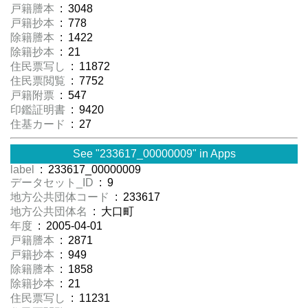
戸籍謄本
: 3048
戸籍抄本
: 778
除籍謄本
: 1422
除籍抄本
: 21
住民票写し
: 11872
住民票閲覧
: 7752
戸籍附票
: 547
印鑑証明書
: 9420
住基カード
: 27
See "233617_00000009" in Apps
label
: 233617_00000009
データセット_ID
: 9
地方公共団体コード
: 233617
地方公共団体名
: 大口町
年度
: 2005-04-01
戸籍謄本
: 2871
戸籍抄本
: 949
除籍謄本
: 1858
除籍抄本
: 21
住民票写し
: 11231