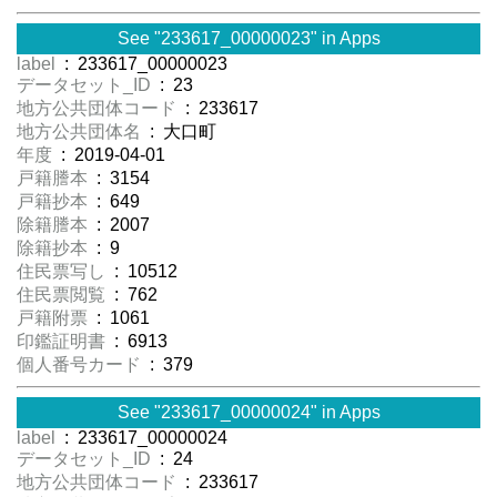
See "233617_00000023" in Apps
label
: 233617_00000023
データセット_ID
: 23
地方公共団体コード
: 233617
地方公共団体名
: 大口町
年度
: 2019-04-01
戸籍謄本
: 3154
戸籍抄本
: 649
除籍謄本
: 2007
除籍抄本
: 9
住民票写し
: 10512
住民票閲覧
: 762
戸籍附票
: 1061
印鑑証明書
: 6913
個人番号カード
: 379
See "233617_00000024" in Apps
label
: 233617_00000024
データセット_ID
: 24
地方公共団体コード
: 233617