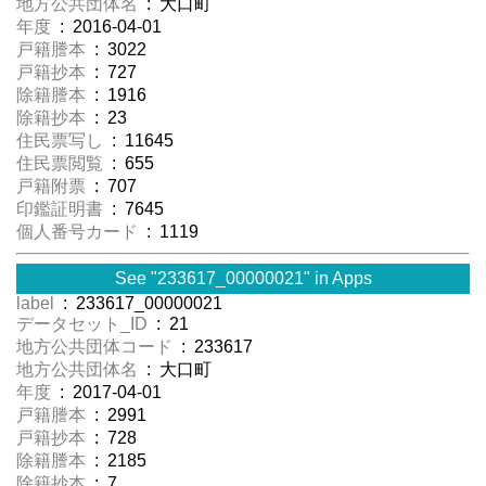
地方公共団体名
: 大口町
年度
: 2016-04-01
戸籍謄本
: 3022
戸籍抄本
: 727
除籍謄本
: 1916
除籍抄本
: 23
住民票写し
: 11645
住民票閲覧
: 655
戸籍附票
: 707
印鑑証明書
: 7645
個人番号カード
: 1119
See "233617_00000021" in Apps
label
: 233617_00000021
データセット_ID
: 21
地方公共団体コード
: 233617
地方公共団体名
: 大口町
年度
: 2017-04-01
戸籍謄本
: 2991
戸籍抄本
: 728
除籍謄本
: 2185
除籍抄本
: 7