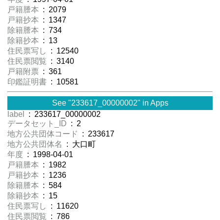
戸籍謄本
: 2079
戸籍抄本
: 1347
除籍謄本
: 734
除籍抄本
: 13
住民票写し
: 12540
住民票閲覧
: 3140
戸籍附票
: 361
印鑑証明書
: 10581
See "233617_00000002" in Apps
label
: 233617_00000002
データセット_ID
: 2
地方公共団体コード
: 233617
地方公共団体名
: 大口町
年度
: 1998-04-01
戸籍謄本
: 1982
戸籍抄本
: 1236
除籍謄本
: 584
除籍抄本
: 15
住民票写し
: 11620
住民票閲覧
: 786