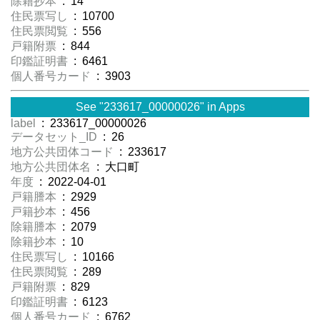
除籍抄本
: 14
住民票写し
: 10700
住民票閲覧
: 556
戸籍附票
: 844
印鑑証明書
: 6461
個人番号カード
: 3903
See "233617_00000026" in Apps
label
: 233617_00000026
データセット_ID
: 26
地方公共団体コード
: 233617
地方公共団体名
: 大口町
年度
: 2022-04-01
戸籍謄本
: 2929
戸籍抄本
: 456
除籍謄本
: 2079
除籍抄本
: 10
住民票写し
: 10166
住民票閲覧
: 289
戸籍附票
: 829
印鑑証明書
: 6123
個人番号カード
: 6762