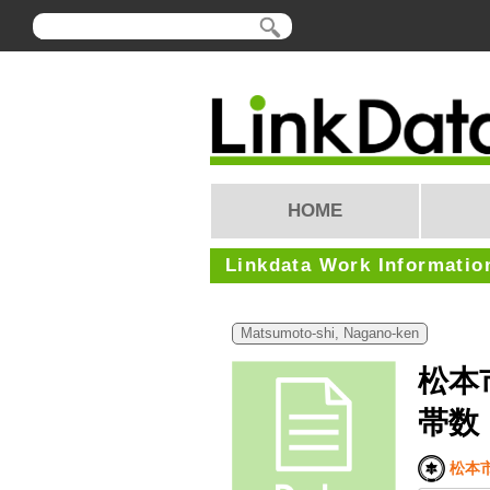
HOME
Linkdata Work Informatio
Matsumoto-shi, Nagano-ken
松本
帯数
松本