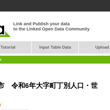
Link and Publish your data
to the Linked Open Data Community
Tutorial
Input Table Data
Upload
n
市 令和6年大字町丁別人口・世
市