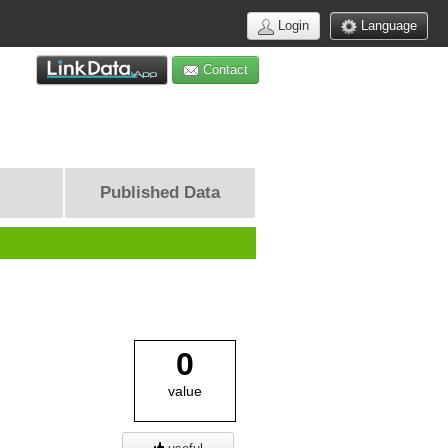
Login
Language
Contact
Published Data
0
value