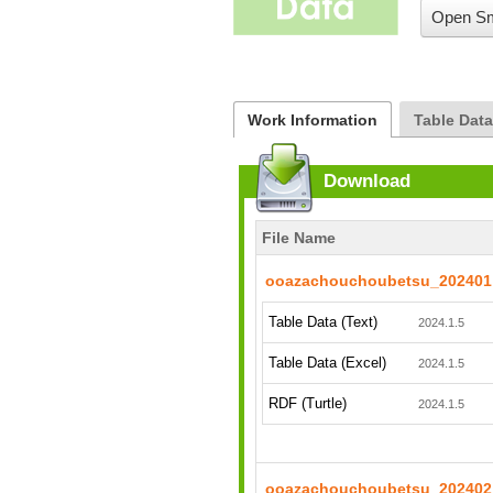
Open Sm
Work Information
Table Dat
Download
File Name
ooazachouchoubetsu_202401
Table Data (Text)
2024.1.5
Table Data (Excel)
2024.1.5
RDF (Turtle)
2024.1.5
ooazachouchoubetsu_202402