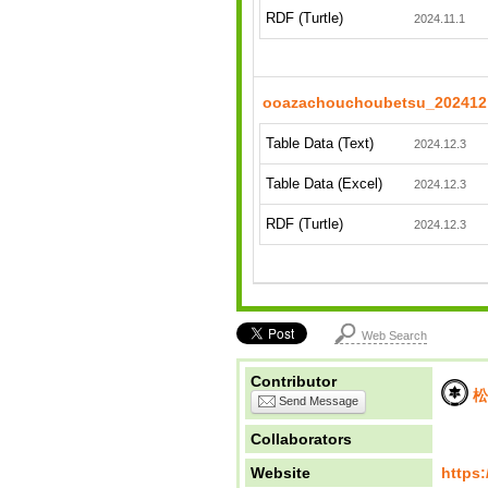
RDF (Turtle)
2024.11.1
ooazachouchoubetsu_202412
Table Data (Text)
2024.12.3
Table Data (Excel)
2024.12.3
RDF (Turtle)
2024.12.3
Web Search
Contributor
松
Send Message
Collaborators
Website
https