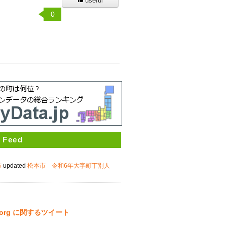
useful
0
 Feed
市
updated
松本市 令和6年大字町丁別人
ta.org に関するツイート