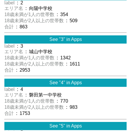
label
: 2
エリア名
: 向陽中学校
18歳未満が1人の世帯数
: 354
18歳未満が2人以上の世帯数
: 509
合計
: 863
See "3" in Apps
label
: 3
エリア名
: 城山中学校
18歳未満が1人の世帯数
: 1342
18歳未満が2人以上の世帯数
: 1611
合計
: 2953
See "4" in Apps
label
: 4
エリア名
: 磐田第一中学校
18歳未満が1人の世帯数
: 770
18歳未満が2人以上の世帯数
: 983
合計
: 1753
See "5" in Apps