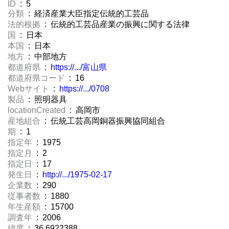
ID
: 5
分類
: 経済産業大臣指定伝統的工芸品
法的根拠
: 伝統的工芸品産業の振興に関する法律
国
: 日本
本国
: 日本
地方
: 中部地方
都道府県
:
https://.../富山県
都道府県コード
: 16
Webサイト
:
https://.../0708
製品
: 照明器具
locationCreated
: 高岡市
産地組合
: 伝統工芸高岡銅器振興協同組合
期
: 1
指定年
: 1975
指定月
: 2
指定日
: 17
発生日
:
http://.../1975-02-17
企業数
: 290
従事者数
: 1880
年生産額
: 15700
調査年
: 2006
緯度
: 36.6922388