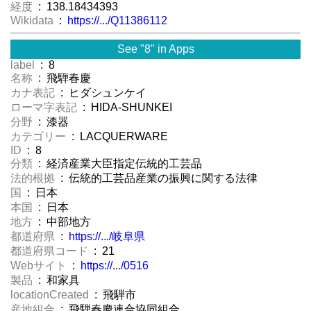
経度
: 138.18434393
Wikidata
:
https://.../Q11386112
See "8" in Apps
label
: 8
名称
: 飛騨春慶
カナ表記
: ヒダシュンケイ
ローマ字表記
: HIDA-SHUNKEI
分野
: 漆器
カテゴリー
: LACQUERWARE
ID
: 8
分類
: 経済産業大臣指定伝統的工芸品
法的根拠
: 伝統的工芸品産業の振興に関する法律
国
: 日本
本国
: 日本
地方
: 中部地方
都道府県
:
https://.../岐阜県
都道府県コード
: 21
Webサイト
:
https://.../0516
製品
: 和家具
locationCreated
: 飛騨市
産地組合
: 飛騨春慶連合協同組合