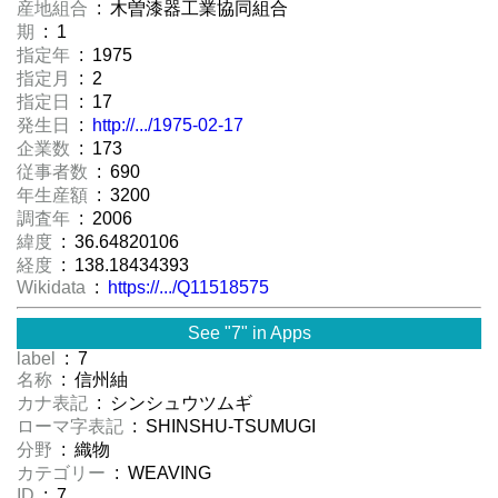
産地組合
: 木曽漆器工業協同組合
期
: 1
指定年
: 1975
指定月
: 2
指定日
: 17
発生日
:
http://.../1975-02-17
企業数
: 173
従事者数
: 690
年生産額
: 3200
調査年
: 2006
緯度
: 36.64820106
経度
: 138.18434393
Wikidata
:
https://.../Q11518575
See "7" in Apps
label
: 7
名称
: 信州紬
カナ表記
: シンシュウツムギ
ローマ字表記
: SHINSHU-TSUMUGI
分野
: 織物
カテゴリー
: WEAVING
ID
: 7