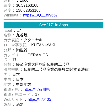
調査年
: 2006
緯度
: 36.59163168
経度
: 136.62853163
Wikidata
:
https://.../Q11399657
See "17" in Apps
label
: 17
名称
: 九谷焼
カナ表記
: クタニヤキ
ローマ字表記
: KUTANI-YAKI
分野
: 陶磁器
カテゴリー
: CERAMICS
ID
: 17
分類
: 経済産業大臣指定伝統的工芸品
法的根拠
: 伝統的工芸品産業の振興に関する法律
国
: 日本
本国
: 日本
地方
: 中部地方
都道府県
:
https://.../石川県
都道府県コード
: 17
Webサイト
:
https://.../0405
製品
: 酒器