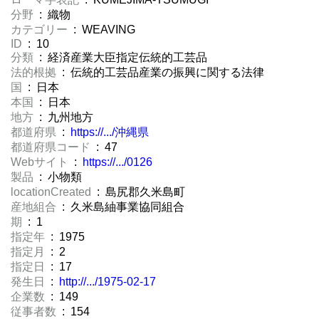
分野
: 織物
カテゴリー
: WEAVING
ID
: 10
分類
: 経済産業大臣指定伝統的工芸品
法的根拠
: 伝統的工芸品産業の振興に関する法律
国
: 日本
本国
: 日本
地方
: 九州地方
都道府県
:
https://.../沖縄県
都道府県コード
: 47
Webサイト
:
https://.../0126
製品
: 小物類
locationCreated
: 島尻郡久米島町
産地組合
: 久米島紬事業協同組合
期
: 1
指定年
: 1975
指定月
: 2
指定日
: 17
発生日
:
http://.../1975-02-17
企業数
: 149
従事者数
: 154