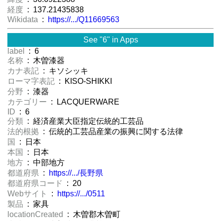
経度
: 137.21435838
Wikidata
:
https://.../Q11669563
See "6" in Apps
label
: 6
名称
: 木曽漆器
カナ表記
: キソシッキ
ローマ字表記
: KISO-SHIKKI
分野
: 漆器
カテゴリー
: LACQUERWARE
ID
: 6
分類
: 経済産業大臣指定伝統的工芸品
法的根拠
: 伝統的工芸品産業の振興に関する法律
国
: 日本
本国
: 日本
地方
: 中部地方
都道府県
:
https://.../長野県
都道府県コード
: 20
Webサイト
:
https://.../0511
製品
: 家具
locationCreated
: 木曽郡木曽町