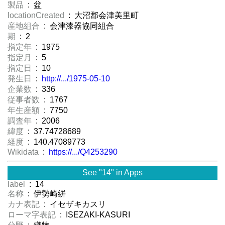
製品
: 盆
locationCreated
: 大沼郡会津美里町
産地組合
: 会津漆器協同組合
期
: 2
指定年
: 1975
指定月
: 5
指定日
: 10
発生日
:
http://.../1975-05-10
企業数
: 336
従事者数
: 1767
年生産額
: 7750
調査年
: 2006
緯度
: 37.74728689
経度
: 140.47089773
Wikidata
:
https://.../Q4253290
See "14" in Apps
label
: 14
名称
: 伊勢崎絣
カナ表記
: イセザキカスリ
ローマ字表記
: ISEZAKI-KASURI