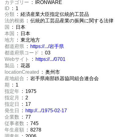
カテゴリー
: IRONWARE
ID
: 1
分類
: 経済産業大臣指定伝統的工芸品
法的根拠
: 伝統的工芸品産業の振興に関する法律
国
: 日本
本国
: 日本
地方
: 東北地方
都道府県
:
https://.../岩手県
都道府県コード
: 03
Webサイト
:
https://.../0701
製品
: 花器
locationCreated
: 奥州市
産地組合
: 岩手県南部鉄器協同組合連合会
期
: 1
指定年
: 1975
指定月
: 2
指定日
: 17
発生日
:
http://.../1975-02-17
企業数
: 77
従事者数
: 745
年生産額
: 8278
調査年
: 2006