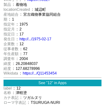
製品
: 着物地
locationCreated
: 城辺町
産地組合
: 宮古織物事業協同組合
期
: 1
指定年
: 1975
指定月
: 2
指定日
: 17
発生日
:
http://.../1975-02-17
企業数
: 12
従事者数
: 62
年生産額
: 77
調査年
: 2004
緯度
: 26.20848037
経度
: 127.68278996
Wikidata
:
https://.../Q11453454
See "12" in Apps
label
: 12
名称
: 津軽塗
カナ表記
: ツガルヌリ
ローマ字表記
: TSURUGA-NURI