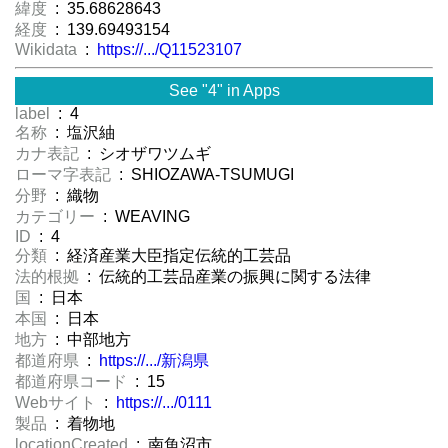
緯度
: 35.68628643
経度
: 139.69493154
Wikidata
:
https://.../Q11523107
See "4" in Apps
label
: 4
名称
: 塩沢紬
カナ表記
: シオザワツムギ
ローマ字表記
: SHIOZAWA-TSUMUGI
分野
: 織物
カテゴリー
: WEAVING
ID
: 4
分類
: 経済産業大臣指定伝統的工芸品
法的根拠
: 伝統的工芸品産業の振興に関する法律
国
: 日本
本国
: 日本
地方
: 中部地方
都道府県
:
https://.../新潟県
都道府県コード
: 15
Webサイト
:
https://.../0111
製品
: 着物地
locationCreated
: 南魚沼市