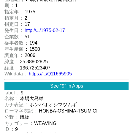
期
: 1
指定年
: 1975
指定月
: 2
指定日
: 17
発生日
:
http://.../1975-02-17
企業数
: 51
従事者数
: 194
年生産額
: 1500
調査年
: 2006
緯度
: 35.38802825
経度
: 136.72523407
Wikidata
:
https://.../Q11665905
See "9" in Apps
label
: 9
名称
: 本場大島紬
カナ表記
: ホンバオオシマツムギ
ローマ字表記
: HONBA-OSHIMA-TSUMIGI
分野
: 織物
カテゴリー
: WEAVING
ID
: 9