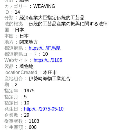
分野
: 織物
カテゴリー
: WEAVING
ID
: 14
分類
: 経済産業大臣指定伝統的工芸品
法的根拠
: 伝統的工芸品産業の振興に関する法律
国
: 日本
本国
: 日本
地方
: 関東地方
都道府県
:
https://.../群馬県
都道府県コード
: 10
Webサイト
:
https://.../0105
製品
: 着物地
locationCreated
: 本庄市
産地組合
: 伊勢崎織物工業組合
期
: 2
指定年
: 1975
指定月
: 5
指定日
: 10
発生日
:
http://.../1975-05-10
企業数
: 29
従事者数
: 1103
年生産額
: 600