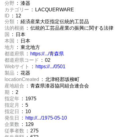
分野
: 漆器
カテゴリー
: LACQUERWARE
ID
: 12
分類
: 経済産業大臣指定伝統的工芸品
法的根拠
: 伝統的工芸品産業の振興に関する法律
国
: 日本
本国
: 日本
地方
: 東北地方
都道府県
:
https://.../青森県
都道府県コード
: 02
Webサイト
:
https://.../0501
製品
: 花器
locationCreated
: 北津軽郡坂柳町
産地組合
: 青森県漆器協同組合連合会
期
: 2
指定年
: 1975
指定月
: 5
指定日
: 10
発生日
:
http://.../1975-05-10
企業数
: 129
従事者数
: 275