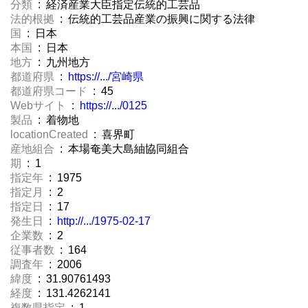
分類
: 経済産業大臣指定伝統的工芸品
法的根拠
: 伝統的工芸品産業の振興に関する法律
国
: 日本
本国
: 日本
地方
: 九州地方
都道府県
:
https://.../宮崎県
都道府県コード
: 45
Webサイト
:
https://.../0125
製品
: 着物地
locationCreated
: 喜界町
産地組合
: 本場奄美大島紬協同組合
期
: 1
指定年
: 1975
指定月
: 2
指定日
: 17
発生日
:
http://.../1975-02-17
企業数
: 2
従事者数
: 164
調査年
: 2006
緯度
: 31.90761493
経度
: 131.4262141
複数県指定
: 1