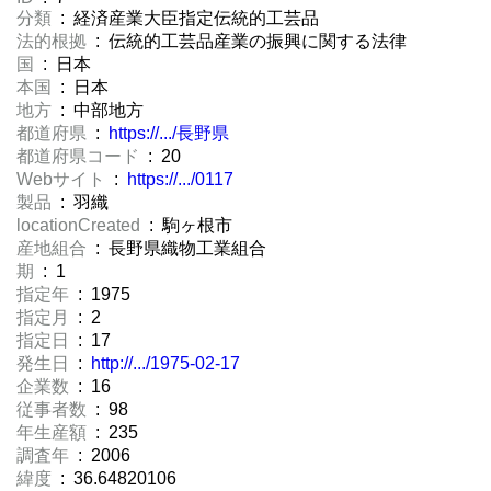
分類
: 経済産業大臣指定伝統的工芸品
法的根拠
: 伝統的工芸品産業の振興に関する法律
国
: 日本
本国
: 日本
地方
: 中部地方
都道府県
:
https://.../長野県
都道府県コード
: 20
Webサイト
:
https://.../0117
製品
: 羽織
locationCreated
: 駒ヶ根市
産地組合
: 長野県織物工業組合
期
: 1
指定年
: 1975
指定月
: 2
指定日
: 17
発生日
:
http://.../1975-02-17
企業数
: 16
従事者数
: 98
年生産額
: 235
調査年
: 2006
緯度
: 36.64820106