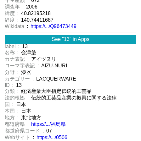
年生産額
: 672
調査年
: 2006
緯度
: 40.82195218
経度
: 140.74411687
Wikidata
:
https://.../Q96473449
See "13" in Apps
label
: 13
名称
: 会津塗
カナ表記
: アイヅヌリ
ローマ字表記
: AIZU-NURI
分野
: 漆器
カテゴリー
: LACQUERWARE
ID
: 13
分類
: 経済産業大臣指定伝統的工芸品
法的根拠
: 伝統的工芸品産業の振興に関する法律
国
: 日本
本国
: 日本
地方
: 東北地方
都道府県
:
https://.../福島県
都道府県コード
: 07
Webサイト
:
https://.../0506