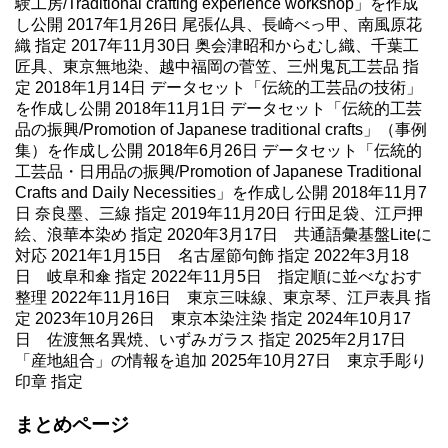
験工房/Traditional crafting experience workshop」を作成
し公開 2017年1月26日 尾張仏具、長崎べっ甲、南風原花
織 指定 2017年11月30日 奥会津昭和からむし織、千葉工
匠具、東京無地染、越中福岡の菅笠、三州鬼瓦工芸品 指
定 2018年1月14日 データセット「伝統的工芸品の技術」
を作成し公開 2018年11月1日 データセット「伝統的工芸
品の振興/Promotion of Japanese traditional crafts」（事例
集）を作成し公開 2018年6月26日 データセット「伝統的
工芸品・日用品の振興/Promotion of Japanese Traditional
Crafts and Daily Necessities」を作成し公開 2018年11月7
日 奈良墨、三線 指定 2019年11月20日 行田足袋、江戸押
絵、浪華本染め 指定 2020年3月17日 共通語彙基盤Liteに
対応 2021年1月15日 名古屋節句飾 指定 2022年3月18
日 岐阜和傘 指定 2022年11月5日 指定順に並べなおす
整理 2022年11月16日 東京三味線、東京琴、江戸表具 指
定 2023年10月26日 東京本染注染 指定 2024年10月17
日 佐渡無名異焼、いずみガラス 指定 2025年2月17日
「産地組合」の情報を追加 2025年10月27日 東京手彫り
印章 指定
まとめページ