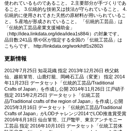
使われているものであること。 2.主要部分が手づくりであ
ること。 3.伝統的な技術又は技法が守られていること。 4.
伝統的に使用されてきた天然の原材料が用いられているこ
と。 5.産地が形成されていること。 「伝統的工芸品」は
「伝統的工芸品産業支援補助金」
（
http://idea.linkdata.org/idea/idea1s884i
）の対象です。
品目数:241品 県や区が指定する全国の「伝統工芸品」は
こちらです。
http://linkdata.org/work/rdf1s2802i
更新情報
2012年7月25日 知花花織 指定 2013年12月26日 秩父銘
仙、越前箪笥、山鹿灯籠、岡崎石工品（変更） 指定 2014
年11月23日 データセット「伝統的工芸品/Traditional
Crafts of Japan」を作成し公開 2014年11月26日 江戸硝子
指定 2015年2月25日 データセット「伝統工芸
品/Traditional crafts of the region of Japan」を作成し公開
2015年3月16日 データセット「伝統的工芸品/Traditional
Crafts of Japan」がLODチャレンジ2014でLOD推進賞受賞
2016年6月18日 仙台箪笥、江戸鼈甲、東京アンチモニー
工芸品 指定 2016年10月10日 データセット「伝統工芸体