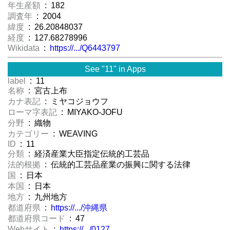
年生産額
: 182
調査年
: 2004
緯度
: 26.20848037
経度
: 127.68278996
Wikidata
:
https://.../Q6443797
See "11" in Apps
label
: 11
名称
: 宮古上布
カナ表記
: ミヤコジョウフ
ローマ字表記
: MIYAKO-JOFU
分野
: 織物
カテゴリー
: WEAVING
ID
: 11
分類
: 経済産業大臣指定伝統的工芸品
法的根拠
: 伝統的工芸品産業の振興に関する法律
国
: 日本
本国
: 日本
地方
: 九州地方
都道府県
:
https://.../沖縄県
都道府県コード
: 47
Webサイト
:
https://.../0127