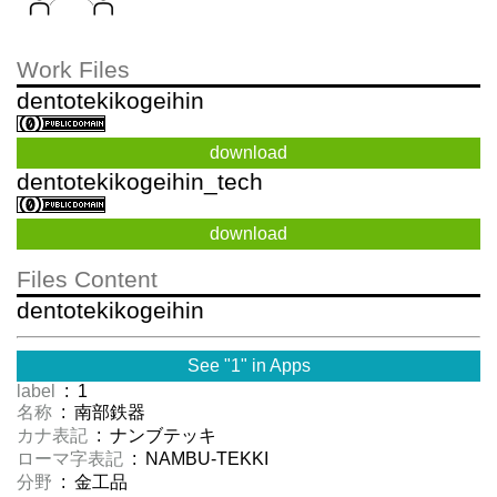
Work Files
dentotekikogeihin
download
dentotekikogeihin_tech
download
Files Content
dentotekikogeihin
See "1" in Apps
label
: 1
名称
: 南部鉄器
カナ表記
: ナンブテッキ
ローマ字表記
: NAMBU-TEKKI
分野
: 金工品