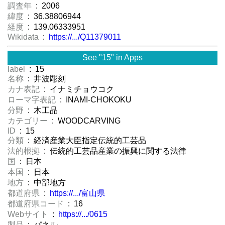
調査年
: 2006
緯度
: 36.38806944
経度
: 139.06333951
Wikidata
:
https://.../Q11379011
See "15" in Apps
label
: 15
名称
: 井波彫刻
カナ表記
: イナミチョウコク
ローマ字表記
: INAMI-CHOKOKU
分野
: 木工品
カテゴリー
: WOODCARVING
ID
: 15
分類
: 経済産業大臣指定伝統的工芸品
法的根拠
: 伝統的工芸品産業の振興に関する法律
国
: 日本
本国
: 日本
地方
: 中部地方
都道府県
:
https://.../富山県
都道府県コード
: 16
Webサイト
:
https://.../0615
製品
: パネル