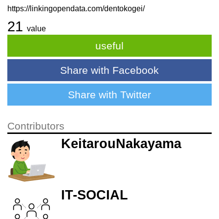
https://linkingopendata.com/dentokogei/
21
value
useful
Share with Facebook
Share with Twitter
Contributors
KeitarouNakayama
IT-SOCIAL