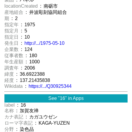
locationCreated
: 南砺市
産地組合
: 井波彫刻協同組合
期
: 2
指定年
: 1975
指定月
: 5
指定日
: 10
発生日
:
http://.../1975-05-10
企業数
: 124
従事者数
: 180
年生産額
: 1000
調査年
: 2006
緯度
: 36.6922388
経度
: 137.21435838
Wikidata
:
https://.../Q30925344
See "16" in Apps
label
: 16
名称
: 加賀友禅
カナ表記
: カガユウゼン
ローマ字表記
: KAGA-YUZEN
分野
: 染色品