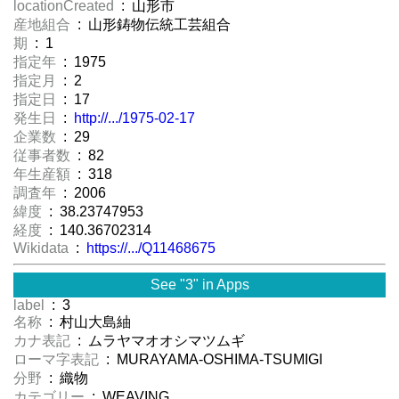
locationCreated
: 山形市
産地組合
: 山形鋳物伝統工芸組合
期
: 1
指定年
: 1975
指定月
: 2
指定日
: 17
発生日
:
http://.../1975-02-17
企業数
: 29
従事者数
: 82
年生産額
: 318
調査年
: 2006
緯度
: 38.23747953
経度
: 140.36702314
Wikidata
:
https://.../Q11468675
See "3" in Apps
label
: 3
名称
: 村山大島紬
カナ表記
: ムラヤマオオシマツムギ
ローマ字表記
: MURAYAMA-OSHIMA-TSUMIGI
分野
: 織物
カテゴリー
: WEAVING