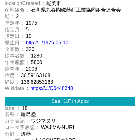
locationCreated
: 能美市
産地組合
: 石川県九谷陶磁器商工業協同組合連合会
期
: 2
指定年
: 1975
指定月
: 5
指定日
: 10
発生日
:
http://.../1975-05-10
企業数
: 320
従事者数
: 1280
年生産額
: 5800
調査年
: 2006
緯度
: 36.59163168
経度
: 136.62853163
Wikidata
:
https://.../Q6448340
See "18" in Apps
label
: 18
名称
: 輪島塗
カナ表記
: ワジマヌリ
ローマ字表記
: WAJIMA-NURI
分野
: 漆器