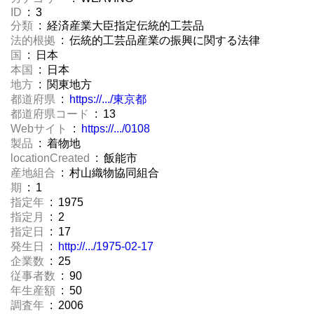
ID
: 3
分類
: 経済産業大臣指定伝統的工芸品
法的根拠
: 伝統的工芸品産業の振興に関する法律
国
: 日本
本国
: 日本
地方
: 関東地方
都道府県
:
https://.../東京都
都道府県コード
: 13
Webサイト
:
https://.../0108
製品
: 着物地
locationCreated
: 飯能市
産地組合
: 村山織物協同組合
期
: 1
指定年
: 1975
指定月
: 2
指定日
: 17
発生日
:
http://.../1975-02-17
企業数
: 25
従事者数
: 90
年生産額
: 50
調査年
: 2006