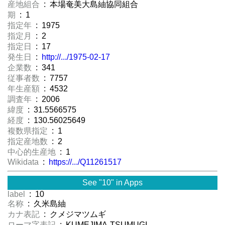
産地組合
: 本場奄美大島紬協同組合
期
: 1
指定年
: 1975
指定月
: 2
指定日
: 17
発生日
:
http://.../1975-02-17
企業数
: 341
従事者数
: 7757
年生産額
: 4532
調査年
: 2006
緯度
: 31.5566575
経度
: 130.56025649
複数県指定
: 1
指定産地数
: 2
中心的生産地
: 1
Wikidata
:
https://.../Q11261517
See "10" in Apps
label
: 10
名称
: 久米島紬
カナ表記
: クメジマツムギ
ローマ字表記
: KUMEJIMA-TSUMUGI