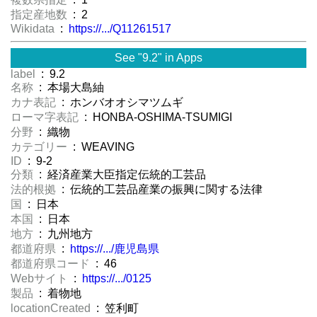
指定産地数
: 2
Wikidata
:
https://.../Q11261517
See "9.2" in Apps
label
: 9.2
名称
: 本場大島紬
カナ表記
: ホンバオオシマツムギ
ローマ字表記
: HONBA-OSHIMA-TSUMIGI
分野
: 織物
カテゴリー
: WEAVING
ID
: 9-2
分類
: 経済産業大臣指定伝統的工芸品
法的根拠
: 伝統的工芸品産業の振興に関する法律
国
: 日本
本国
: 日本
地方
: 九州地方
都道府県
:
https://.../鹿児島県
都道府県コード
: 46
Webサイト
:
https://.../0125
製品
: 着物地
locationCreated
: 笠利町