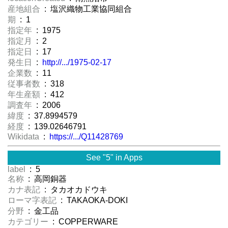
産地組合
: 塩沢織物工業協同組合
期
: 1
指定年
: 1975
指定月
: 2
指定日
: 17
発生日
:
http://.../1975-02-17
企業数
: 11
従事者数
: 318
年生産額
: 412
調査年
: 2006
緯度
: 37.8994579
経度
: 139.02646791
Wikidata
:
https://.../Q11428769
See "5" in Apps
label
: 5
名称
: 高岡銅器
カナ表記
: タカオカドウキ
ローマ字表記
: TAKAOKA-DOKI
分野
: 金工品
カテゴリー
: COPPERWARE