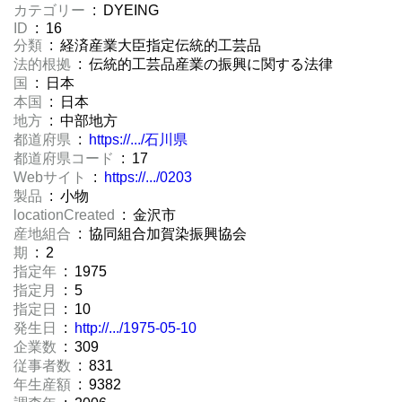
カテゴリー
: DYEING
ID
: 16
分類
: 経済産業大臣指定伝統的工芸品
法的根拠
: 伝統的工芸品産業の振興に関する法律
国
: 日本
本国
: 日本
地方
: 中部地方
都道府県
:
https://.../石川県
都道府県コード
: 17
Webサイト
:
https://.../0203
製品
: 小物
locationCreated
: 金沢市
産地組合
: 協同組合加賀染振興協会
期
: 2
指定年
: 1975
指定月
: 5
指定日
: 10
発生日
:
http://.../1975-05-10
企業数
: 309
従事者数
: 831
年生産額
: 9382