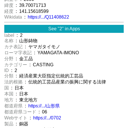
緯度
: 39.70071713
経度
: 141.15618599
Wikidata
:
https://.../Q11408622
See "2" in Apps
label
: 2
名称
: 山形鋳物
カナ表記
: ヤマガタイモノ
ローマ字表記
: YAMAGATA-IMONO
分野
: 金工品
カテゴリー
: CASTING
ID
: 2
分類
: 経済産業大臣指定伝統的工芸品
法的根拠
: 伝統的工芸品産業の振興に関する法律
国
: 日本
本国
: 日本
地方
: 東北地方
都道府県
:
https://.../山形県
都道府県コード
: 06
Webサイト
:
https://.../0702
製品
: 銅器