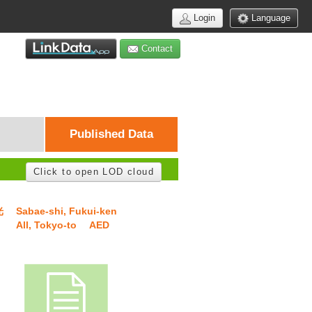
Login
Language
Contact
Published Data
Click to open LOD cloud
光
Sabae-shi, Fukui-ken
All, Tokyo-to
AED