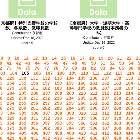
【京都府】特別支援学校の学校
【京都府】大学・短期大学・高
数、学級数、教職員数
等専門学校の教員数(本務者の
み)
Contributor：京都府
Contributor：京都府
Update:Dec 16, 2022
Update:Dec 16, 2022
score 0
score 0
8
9
10
11
12
13
14
15
16
17
18
19
20
21
22
2
0
41
42
43
44
45
46
47
48
49
50
51
52
53
54
2
73
74
75
76
77
78
79
80
81
82
83
84
85
86
103
104
105
106
107
108
109
110
111
112
113
114
8
129
130
131
132
133
134
135
136
137
138
139
1
3
154
155
156
157
158
159
160
161
162
163
164
1
8
179
180
181
182
183
184
185
186
187
188
189
1
03
204
205
206
207
208
209
210
211
212
213
214
2
8
229
230
231
232
233
234
235
236
237
238
239
2
3
254
255
256
257
258
259
260
261
262
263
264
2
8
279
280
281
282
283
284
285
286
287
288
289
2
03
304
305
306
307
308
309
310
311
312
313
314
3
8
329
330
331
332
333
334
335
336
337
338
339
3
3
354
355
356
357
358
359
360
361
362
363
364
3
8
379
380
381
382
383
384
385
386
387
388
389
3
03
404
405
406
407
408
409
410
411
412
413
414
4
8
429
430
431
432
433
434
435
436
437
438
439
4