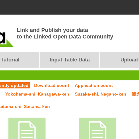
Link and Publish your data
to the Linked Open Data Community
Tutorial
Input Table Data
Upload
ently updated
Download count
Application count
Yokohama-shi, Kanagawa-ken
Suzaka-shi, Nagano-ken
観
aitama-shi, Saitama-ken