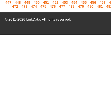
447
448
449
450
451
452
453
454
455
456
457
4
472
473
474
475
476
477
478
479
480
481
48
© 2011-
2026
LinkData, All rights reserved.