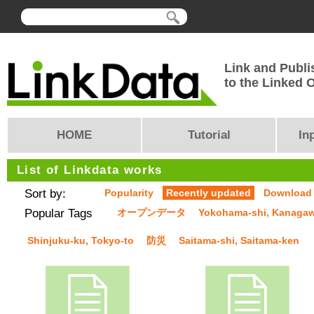
Link and Publi
to the Linked
HOME
Tutorial
In
List of Linkdata works
Sort by:
Popularity
Recently updated
Download
Popular Tags
オープンデータ
Yokohama-shi, Kanaga
Shinjuku-ku, Tokyo-to
防災
Saitama-shi, Saitama-ken