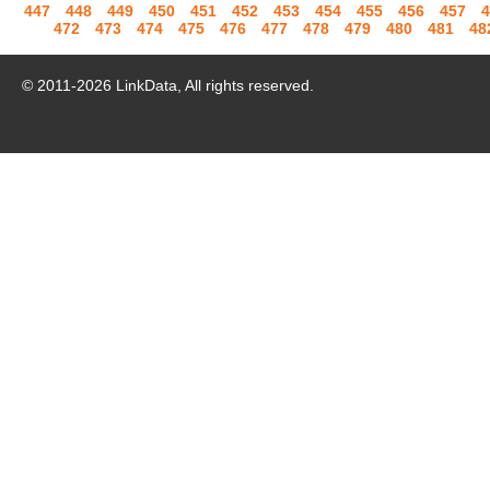
447
448
449
450
451
452
453
454
455
456
457
4
472
473
474
475
476
477
478
479
480
481
48
© 2011-
2026
LinkData, All rights reserved.