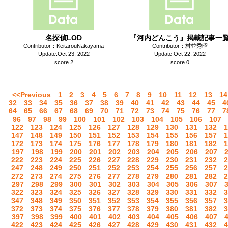
名探偵LOD
『河内どんこう』掲載記事一
Contributor：KeitarouNakayama
Contributor：村並秀昭
Update:Oct 23, 2022
Update:Oct 22, 2022
score 2
score 0
<<Previous
1
2
3
4
5
6
7
8
9
10
11
12
13
14
32
33
34
35
36
37
38
39
40
41
42
43
44
45
4
64
65
66
67
68
69
70
71
72
73
74
75
76
77
7
96
97
98
99
100
101
102
103
104
105
106
107
122
123
124
125
126
127
128
129
130
131
132
1
147
148
149
150
151
152
153
154
155
156
157
1
172
173
174
175
176
177
178
179
180
181
182
1
197
198
199
200
201
202
203
204
205
206
207
222
223
224
225
226
227
228
229
230
231
232
2
247
248
249
250
251
252
253
254
255
256
257
2
272
273
274
275
276
277
278
279
280
281
282
2
297
298
299
300
301
302
303
304
305
306
307
322
323
324
325
326
327
328
329
330
331
332
3
347
348
349
350
351
352
353
354
355
356
357
3
372
373
374
375
376
377
378
379
380
381
382
3
397
398
399
400
401
402
403
404
405
406
407
422
423
424
425
426
427
428
429
430
431
432
4