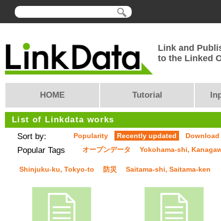
Link and Publi
to the Linked
HOME
Tutorial
In
List of Linkdata works
Sort by:
Popularity
Recently updated
Download
Popular Tags
オープンデータ
Yokohama-shi, Kanaga
Shinjuku-ku, Tokyo-to
防災
Saitama-shi, Saitama-ken