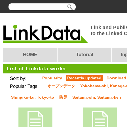
Link and Publi
to the Linked
HOME
Tutorial
In
List of Linkdata works
Sort by:
Popularity
Recently updated
Download
Popular Tags
オープンデータ
Yokohama-shi, Kanaga
Shinjuku-ku, Tokyo-to
防災
Saitama-shi, Saitama-ken