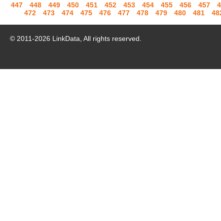
447
448
449
450
451
452
453
454
455
456
457
4
472
473
474
475
476
477
478
479
480
481
48
© 2011-
2026
LinkData, All rights reserved.