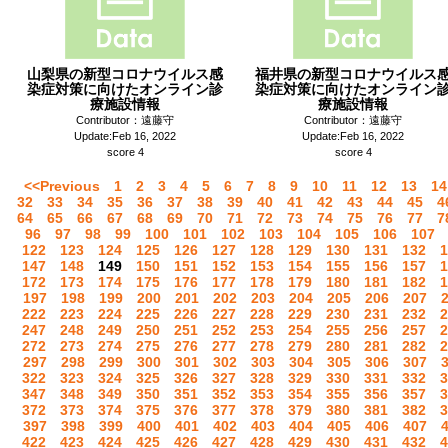
山梨県の新型コロナウイルス感
福井県の新型コロナウイルス
染症対策に向けたオンライン診
染症対策に向けたオンライン
療施設情報
療施設情報
Contributor：遠藤守
Contributor：遠藤守
Update:Feb 16, 2022
Update:Feb 16, 2022
score 4
score 4
<<Previous
1
2
3
4
5
6
7
8
9
10
11
12
13
14
32
33
34
35
36
37
38
39
40
41
42
43
44
45
4
64
65
66
67
68
69
70
71
72
73
74
75
76
77
7
96
97
98
99
100
101
102
103
104
105
106
107
122
123
124
125
126
127
128
129
130
131
132
1
147
148
149
150
151
152
153
154
155
156
157
1
172
173
174
175
176
177
178
179
180
181
182
1
197
198
199
200
201
202
203
204
205
206
207
222
223
224
225
226
227
228
229
230
231
232
2
247
248
249
250
251
252
253
254
255
256
257
2
272
273
274
275
276
277
278
279
280
281
282
2
297
298
299
300
301
302
303
304
305
306
307
322
323
324
325
326
327
328
329
330
331
332
3
347
348
349
350
351
352
353
354
355
356
357
3
372
373
374
375
376
377
378
379
380
381
382
3
397
398
399
400
401
402
403
404
405
406
407
422
423
424
425
426
427
428
429
430
431
432
4