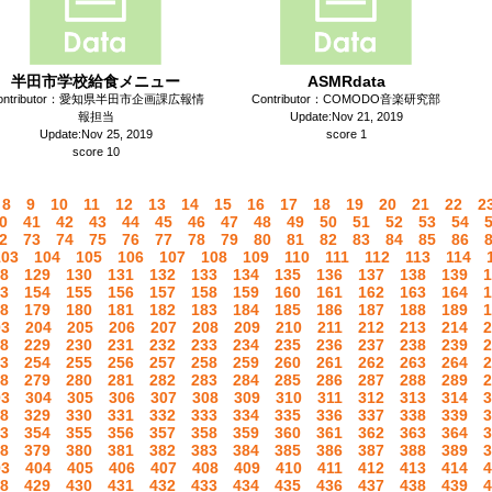
半田市学校給食メニュー
ASMRdata
ontributor：愛知県半田市企画課広報情
Contributor：COMODO音楽研究部
報担当
Update:Nov 21, 2019
Update:Nov 25, 2019
score 1
score 10
8
9
10
11
12
13
14
15
16
17
18
19
20
21
22
2
0
41
42
43
44
45
46
47
48
49
50
51
52
53
54
2
73
74
75
76
77
78
79
80
81
82
83
84
85
86
103
104
105
106
107
108
109
110
111
112
113
114
8
129
130
131
132
133
134
135
136
137
138
139
1
3
154
155
156
157
158
159
160
161
162
163
164
1
8
179
180
181
182
183
184
185
186
187
188
189
1
03
204
205
206
207
208
209
210
211
212
213
214
2
8
229
230
231
232
233
234
235
236
237
238
239
2
3
254
255
256
257
258
259
260
261
262
263
264
2
8
279
280
281
282
283
284
285
286
287
288
289
2
03
304
305
306
307
308
309
310
311
312
313
314
3
8
329
330
331
332
333
334
335
336
337
338
339
3
3
354
355
356
357
358
359
360
361
362
363
364
3
8
379
380
381
382
383
384
385
386
387
388
389
3
03
404
405
406
407
408
409
410
411
412
413
414
4
8
429
430
431
432
433
434
435
436
437
438
439
4