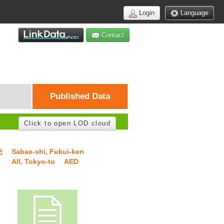
Login
Language
Contact
Published Data
Click to open LOD cloud
光
Sabae-shi, Fukui-ken
All, Tokyo-to
AED