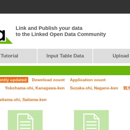
Link and Publish your data
to the Linked Open Data Community
Tutorial
Input Table Data
Upload
ently updated
Download count
Application count
Yokohama-shi, Kanagawa-ken
Suzaka-shi, Nagano-ken
観
aitama-shi, Saitama-ken