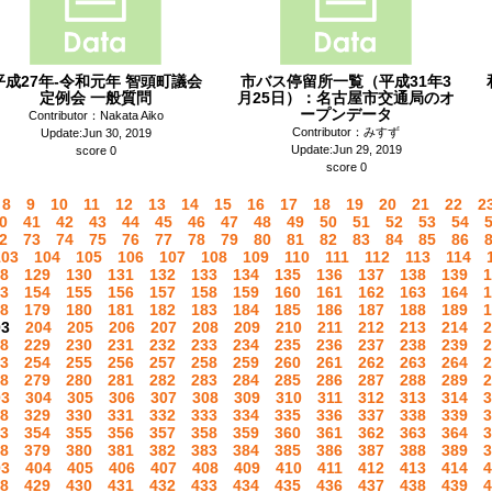
平成27年-令和元年 智頭町議会
市バス停留所一覧（平成31年3
定例会 一般質問
月25日）：名古屋市交通局のオ
ープンデータ
Contributor：Nakata Aiko
Contributor：みすず
Update:Jun 30, 2019
Update:Jun 29, 2019
score 0
score 0
8
9
10
11
12
13
14
15
16
17
18
19
20
21
22
2
0
41
42
43
44
45
46
47
48
49
50
51
52
53
54
2
73
74
75
76
77
78
79
80
81
82
83
84
85
86
103
104
105
106
107
108
109
110
111
112
113
114
8
129
130
131
132
133
134
135
136
137
138
139
1
3
154
155
156
157
158
159
160
161
162
163
164
1
8
179
180
181
182
183
184
185
186
187
188
189
1
03
204
205
206
207
208
209
210
211
212
213
214
2
8
229
230
231
232
233
234
235
236
237
238
239
2
3
254
255
256
257
258
259
260
261
262
263
264
2
8
279
280
281
282
283
284
285
286
287
288
289
2
03
304
305
306
307
308
309
310
311
312
313
314
3
8
329
330
331
332
333
334
335
336
337
338
339
3
3
354
355
356
357
358
359
360
361
362
363
364
3
8
379
380
381
382
383
384
385
386
387
388
389
3
03
404
405
406
407
408
409
410
411
412
413
414
4
8
429
430
431
432
433
434
435
436
437
438
439
4