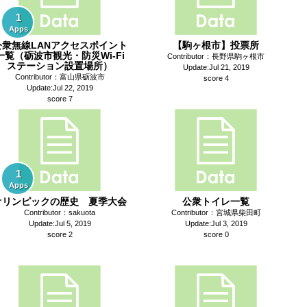
1
Apps
公衆無線LANアクセスポイント
【駒ヶ根市】投票所
一覧（砺波市観光・防災Wi-Fi
Contributor：長野県駒ヶ根市
ステーション設置場所）
Update:Jul 21, 2019
Contributor：富山県砺波市
score 4
Update:Jul 22, 2019
score 7
1
Apps
オリンピックの歴史 夏季大会
公衆トイレ一覧
Contributor：sakuota
Contributor：宮城県柴田町
Update:Jul 5, 2019
Update:Jul 3, 2019
score 2
score 0