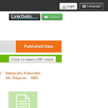
Login
Language
Contact
Published Data
Click to open LOD cloud
光
Sabae-shi, Fukui-ken
All, Tokyo-to
AED