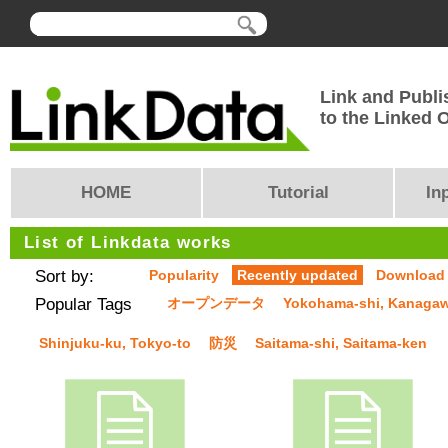
Link and Publi
to the Linked
HOME
Tutorial
In
List of Linkdata works
Sort by:
Popularity
Recently updated
Download
Popular Tags
オープンデータ
Yokohama-shi, Kanaga
Shinjuku-ku, Tokyo-to
防災
Saitama-shi, Saitama-ken