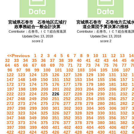
宮城県石巻市 石巻地区広域行
宮城県石巻市 石巻地方広域
政事務組合一般会計決算
道企業団予算決算の推移
Contributor：石巻市, ＩＣＴ総合推進課
Contributor：石巻市, ＩＣＴ総合推進
Update:Dec 13, 2018
Update:Dec 13, 2018
score 2
score 2
<<Previous
1
2
3
4
5
6
7
8
9
10
11
12
13
14
32
33
34
35
36
37
38
39
40
41
42
43
44
45
4
64
65
66
67
68
69
70
71
72
73
74
75
76
77
7
96
97
98
99
100
101
102
103
104
105
106
107
122
123
124
125
126
127
128
129
130
131
132
1
147
148
149
150
151
152
153
154
155
156
157
1
172
173
174
175
176
177
178
179
180
181
182
1
197
198
199
200
201
202
203
204
205
206
207
222
223
224
225
226
227
228
229
230
231
232
2
247
248
249
250
251
252
253
254
255
256
257
2
272
273
274
275
276
277
278
279
280
281
282
2
297
298
299
300
301
302
303
304
305
306
307
322
323
324
325
326
327
328
329
330
331
332
3
347
348
349
350
351
352
353
354
355
356
357
3
372
373
374
375
376
377
378
379
380
381
382
3
397
398
399
400
401
402
403
404
405
406
407
422
423
424
425
426
427
428
429
430
431
432
4