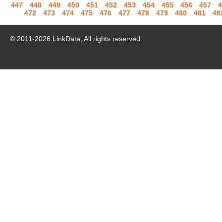
447
448
449
450
451
452
453
454
455
456
457
4
472
473
474
475
476
477
478
479
480
481
48
© 2011-
2026
LinkData, All rights reserved.