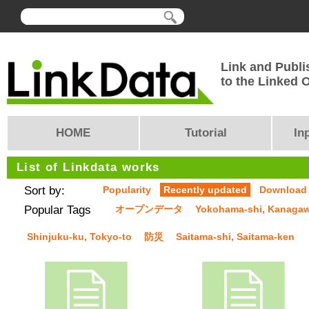
Link and Publi
to the Linked
HOME
Tutorial
In
List of Linkdata works
Sort by:
Popularity
Recently updated
Download
Popular Tags
オープンデータ
Yokohama-shi, Kanaga
Shinjuku-ku, Tokyo-to
防災
Saitama-shi, Saitama-ken