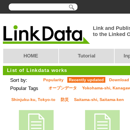
Link and Publi
to the Linked
HOME
Tutorial
In
List of Linkdata works
Sort by:
Popularity
Recently updated
Download
Popular Tags
オープンデータ
Yokohama-shi, Kanaga
Shinjuku-ku, Tokyo-to
防災
Saitama-shi, Saitama-ken