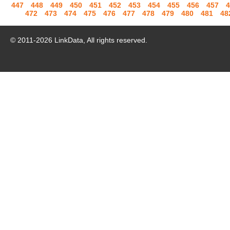
447
448
449
450
451
452
453
454
455
456
457
4
472
473
474
475
476
477
478
479
480
481
48
© 2011-
2026
LinkData, All rights reserved.