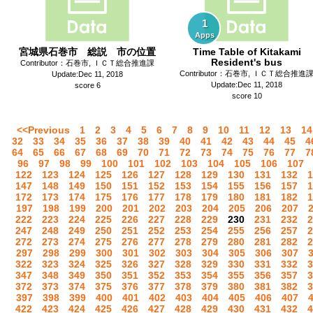
1
Apps
宮城県石巻市 総説 市の位置
Time Table of Kitakami
Resident's bus
Contributor：石巻市, ＩＣＴ総合推進課
Contributor：石巻市, ＩＣＴ総合推進
Update:Dec 11, 2018
Update:Dec 11, 2018
score 6
score 10
<<Previous
1
2
3
4
5
6
7
8
9
10
11
12
13
14
32
33
34
35
36
37
38
39
40
41
42
43
44
45
4
64
65
66
67
68
69
70
71
72
73
74
75
76
77
7
96
97
98
99
100
101
102
103
104
105
106
107
122
123
124
125
126
127
128
129
130
131
132
1
147
148
149
150
151
152
153
154
155
156
157
1
172
173
174
175
176
177
178
179
180
181
182
1
197
198
199
200
201
202
203
204
205
206
207
222
223
224
225
226
227
228
229
230
231
232
2
247
248
249
250
251
252
253
254
255
256
257
2
272
273
274
275
276
277
278
279
280
281
282
2
297
298
299
300
301
302
303
304
305
306
307
322
323
324
325
326
327
328
329
330
331
332
3
347
348
349
350
351
352
353
354
355
356
357
3
372
373
374
375
376
377
378
379
380
381
382
3
397
398
399
400
401
402
403
404
405
406
407
422
423
424
425
426
427
428
429
430
431
432
4