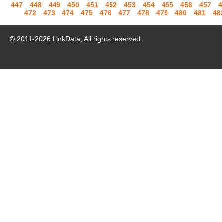
447
448
449
450
451
452
453
454
455
456
457
4
472
473
474
475
476
477
478
479
480
481
48
© 2011-
2026
LinkData, All rights reserved.