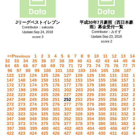
Jリーグベストイレブン
平成30年7月豪雨（西日本豪
雨）募金受付一覧
Contributor：sakuota
Contributor：みすず
Update:Sep 24, 2018
Update:Sep 23, 2018
score 3
score 2
<<Previous
1
2
3
4
5
6
7
8
9
10
11
12
13
14
32
33
34
35
36
37
38
39
40
41
42
43
44
45
4
64
65
66
67
68
69
70
71
72
73
74
75
76
77
7
96
97
98
99
100
101
102
103
104
105
106
107
122
123
124
125
126
127
128
129
130
131
132
1
147
148
149
150
151
152
153
154
155
156
157
1
172
173
174
175
176
177
178
179
180
181
182
1
197
198
199
200
201
202
203
204
205
206
207
222
223
224
225
226
227
228
229
230
231
232
2
247
248
249
250
251
252
253
254
255
256
257
2
272
273
274
275
276
277
278
279
280
281
282
2
297
298
299
300
301
302
303
304
305
306
307
322
323
324
325
326
327
328
329
330
331
332
3
347
348
349
350
351
352
353
354
355
356
357
3
372
373
374
375
376
377
378
379
380
381
382
3
397
398
399
400
401
402
403
404
405
406
407
422
423
424
425
426
427
428
429
430
431
432
4