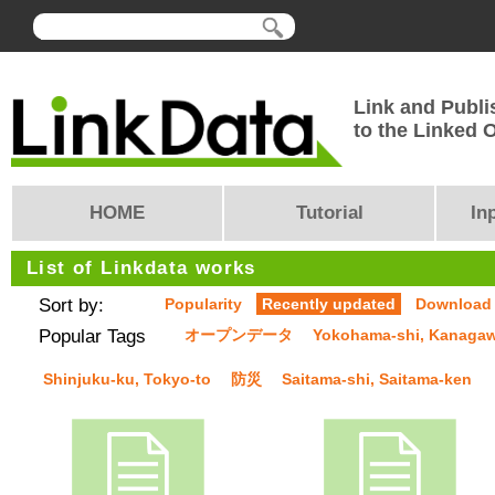
Link and Publi
to the Linked
HOME
Tutorial
In
List of Linkdata works
Sort by:
Popularity
Recently updated
Download
Popular Tags
オープンデータ
Yokohama-shi, Kanaga
Shinjuku-ku, Tokyo-to
防災
Saitama-shi, Saitama-ken