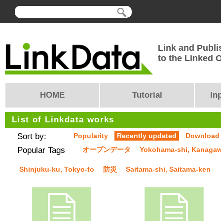
Link and Publi
to the Linked
HOME
Tutorial
In
List of Linkdata works
Sort by:
Popularity
Recently updated
Download
Popular Tags
オープンデータ
Yokohama-shi, Kanaga
Shinjuku-ku, Tokyo-to
防災
Saitama-shi, Saitama-ken