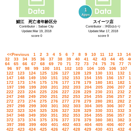
1
Apps
鯖江 死亡者年齢区分
スイーツ店
Contributor：Sabae City
Contributor：沖田ゆかり
Update:Mar 19, 2018
Update:Mar 17, 2018
score 0
score 9
<<Previous
1
2
3
4
5
6
7
8
9
10
11
12
13
14
32
33
34
35
36
37
38
39
40
41
42
43
44
45
4
64
65
66
67
68
69
70
71
72
73
74
75
76
77
7
96
97
98
99
100
101
102
103
104
105
106
107
122
123
124
125
126
127
128
129
130
131
132
1
147
148
149
150
151
152
153
154
155
156
157
1
172
173
174
175
176
177
178
179
180
181
182
1
197
198
199
200
201
202
203
204
205
206
207
222
223
224
225
226
227
228
229
230
231
232
2
247
248
249
250
251
252
253
254
255
256
257
2
272
273
274
275
276
277
278
279
280
281
282
2
297
298
299
300
301
302
303
304
305
306
307
322
323
324
325
326
327
328
329
330
331
332
3
347
348
349
350
351
352
353
354
355
356
357
3
372
373
374
375
376
377
378
379
380
381
382
3
397
398
399
400
401
402
403
404
405
406
407
422
423
424
425
426
427
428
429
430
431
432
4