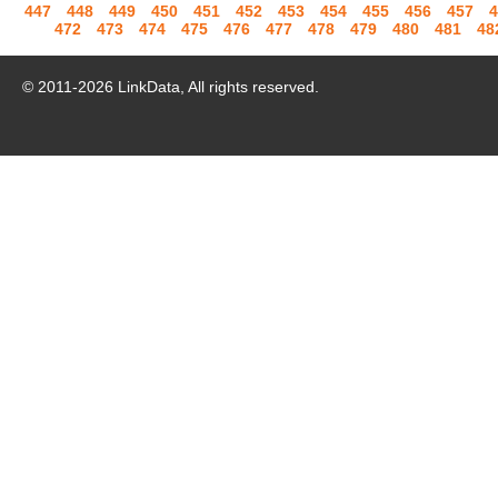
447
448
449
450
451
452
453
454
455
456
457
4
472
473
474
475
476
477
478
479
480
481
48
© 2011-
2026
LinkData, All rights reserved.