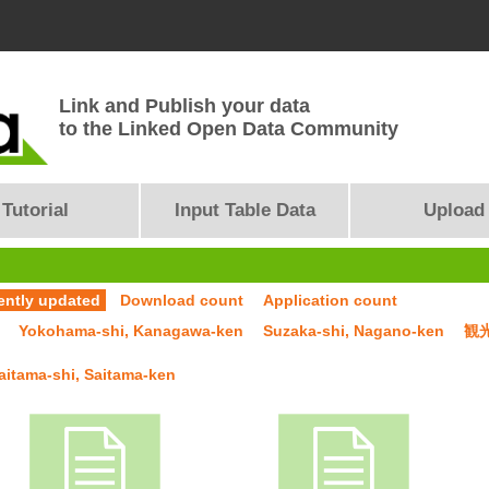
Link and Publish your data
to the Linked Open Data Community
Tutorial
Input Table Data
Upload
ently updated
Download count
Application count
Yokohama-shi, Kanagawa-ken
Suzaka-shi, Nagano-ken
観
aitama-shi, Saitama-ken