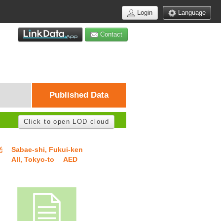
Login
Language
Contact
Published Data
Click to open LOD cloud
光
Sabae-shi, Fukui-ken
All, Tokyo-to
AED