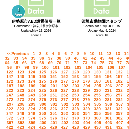
1
Apps
伊勢原市AED設置個所一覧
須坂市動物園スタンプ
Contributor：神奈川県伊勢原市
Contributor：Yuji UCHIDA
Update:May 13, 2024
Update:May 9, 2024
score 1
score 16
<<Previous
1
2
3
4
5
6
7
8
9
10
11
12
13
14
32
33
34
35
36
37
38
39
40
41
42
43
44
45
4
64
65
66
67
68
69
70
71
72
73
74
75
76
77
7
96
97
98
99
100
101
102
103
104
105
106
107
122
123
124
125
126
127
128
129
130
131
132
1
147
148
149
150
151
152
153
154
155
156
157
1
172
173
174
175
176
177
178
179
180
181
182
1
197
198
199
200
201
202
203
204
205
206
207
222
223
224
225
226
227
228
229
230
231
232
2
247
248
249
250
251
252
253
254
255
256
257
2
272
273
274
275
276
277
278
279
280
281
282
2
297
298
299
300
301
302
303
304
305
306
307
322
323
324
325
326
327
328
329
330
331
332
3
347
348
349
350
351
352
353
354
355
356
357
3
372
373
374
375
376
377
378
379
380
381
382
3
397
398
399
400
401
402
403
404
405
406
407
422
423
424
425
426
427
428
429
430
431
432
4