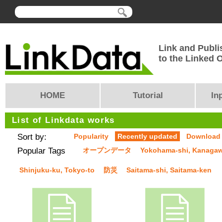
Link and Publi
to the Linked
HOME
Tutorial
In
List of Linkdata works
Sort by:
Popularity
Recently updated
Download
Popular Tags
オープンデータ
Yokohama-shi, Kanaga
Shinjuku-ku, Tokyo-to
防災
Saitama-shi, Saitama-ken