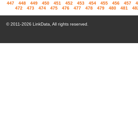
447
448
449
450
451
452
453
454
455
456
457
4
472
473
474
475
476
477
478
479
480
481
48
© 2011-
2026
LinkData, All rights reserved.