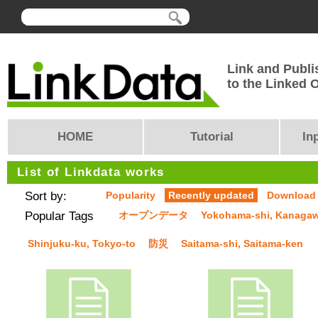
Link and Publi
to the Linked
HOME
Tutorial
In
List of Linkdata works
Sort by:
Popularity
Recently updated
Download
Popular Tags
オープンデータ
Yokohama-shi, Kanaga
Shinjuku-ku, Tokyo-to
防災
Saitama-shi, Saitama-ken