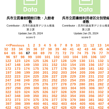
呉市立図書館開館日数・入館者
呉市立図書館利用者区分別登
数
者数
Contributor：呉市行政改革デジタル推進
Contributor：呉市行政改革デジタル推
第２課
第２課
Update:Jan 25, 2024
Update:Jan 25, 2024
score 0
score 0
<<Previous
1
2
3
4
5
6
7
8
9
10
11
12
13
14
32
33
34
35
36
37
38
39
40
41
42
43
44
45
4
64
65
66
67
68
69
70
71
72
73
74
75
76
77
7
96
97
98
99
100
101
102
103
104
105
106
107
122
123
124
125
126
127
128
129
130
131
132
1
147
148
149
150
151
152
153
154
155
156
157
1
172
173
174
175
176
177
178
179
180
181
182
1
197
198
199
200
201
202
203
204
205
206
207
222
223
224
225
226
227
228
229
230
231
232
2
247
248
249
250
251
252
253
254
255
256
257
2
272
273
274
275
276
277
278
279
280
281
282
2
297
298
299
300
301
302
303
304
305
306
307
322
323
324
325
326
327
328
329
330
331
332
3
347
348
349
350
351
352
353
354
355
356
357
3
372
373
374
375
376
377
378
379
380
381
382
3
397
398
399
400
401
402
403
404
405
406
407
422
423
424
425
426
427
428
429
430
431
432
4