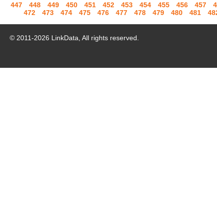
447
448
449
450
451
452
453
454
455
456
457
4
472
473
474
475
476
477
478
479
480
481
48
© 2011-
2026
LinkData, All rights reserved.