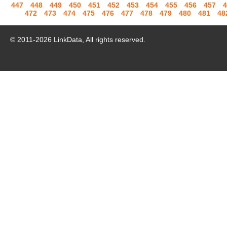
447
448
449
450
451
452
453
454
455
456
457
4
472
473
474
475
476
477
478
479
480
481
48
© 2011-
2026
LinkData, All rights reserved.