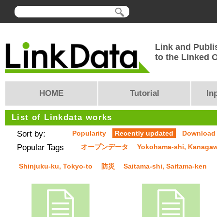
Link and Publi
to the Linked
HOME
Tutorial
In
List of Linkdata works
Sort by:
Popularity
Recently updated
Download
Popular Tags
オープンデータ
Yokohama-shi, Kanaga
Shinjuku-ku, Tokyo-to
防災
Saitama-shi, Saitama-ken