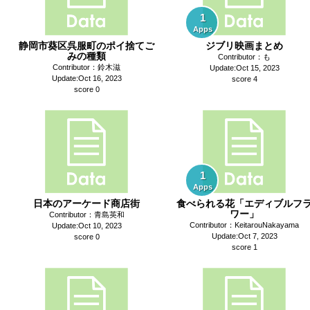
1
Apps
静岡市葵区呉服町のポイ捨てご
ジブリ映画まとめ
みの種類
Contributor：も
Contributor：鈴木滋
Update:Oct 15, 2023
Update:Oct 16, 2023
score 4
score 0
1
Apps
日本のアーケード商店街
食べられる花「エディブルフ
ワー」
Contributor：青島英和
Contributor：KeitarouNakayama
Update:Oct 10, 2023
Update:Oct 7, 2023
score 0
score 1