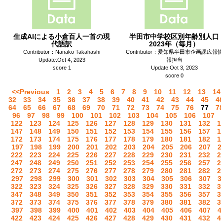
生成AIによる小倉百人一首の現
半田市中学校区別年齢別人口
代語訳
2023年（毎月）
Contributor：Nanako Takahashi
Contributor：愛知県半田市企画課広報
Update:Oct 4, 2023
報担当
score 1
Update:Oct 3, 2023
score 0
<<Previous
1
2
3
4
5
6
7
8
9
10
11
12
13
14
32
33
34
35
36
37
38
39
40
41
42
43
44
45
4
64
65
66
67
68
69
70
71
72
73
74
75
76
77
7
96
97
98
99
100
101
102
103
104
105
106
107
122
123
124
125
126
127
128
129
130
131
132
1
147
148
149
150
151
152
153
154
155
156
157
1
172
173
174
175
176
177
178
179
180
181
182
1
197
198
199
200
201
202
203
204
205
206
207
222
223
224
225
226
227
228
229
230
231
232
2
247
248
249
250
251
252
253
254
255
256
257
2
272
273
274
275
276
277
278
279
280
281
282
2
297
298
299
300
301
302
303
304
305
306
307
322
323
324
325
326
327
328
329
330
331
332
3
347
348
349
350
351
352
353
354
355
356
357
3
372
373
374
375
376
377
378
379
380
381
382
3
397
398
399
400
401
402
403
404
405
406
407
422
423
424
425
426
427
428
429
430
431
432
4