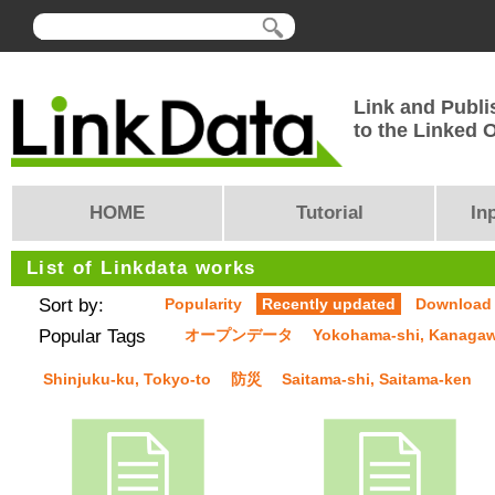
Link and Publi
to the Linked
HOME
Tutorial
In
List of Linkdata works
Sort by:
Popularity
Recently updated
Download
Popular Tags
オープンデータ
Yokohama-shi, Kanaga
Shinjuku-ku, Tokyo-to
防災
Saitama-shi, Saitama-ken