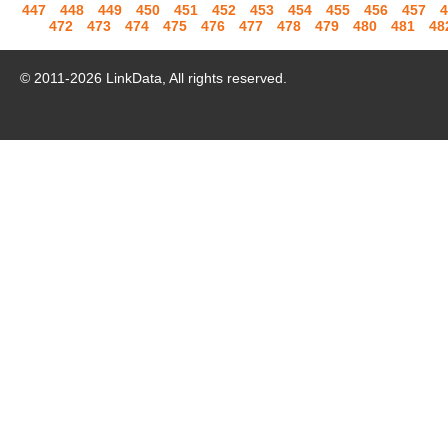
447
448
449
450
451
452
453
454
455
456
457
4
472
473
474
475
476
477
478
479
480
481
48
© 2011-
2026
LinkData, All rights reserved.