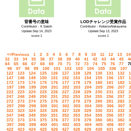
背番号の意味
LODチャレンジ受賞作品
Contributor：K Saitoh
Contributor：KeitarouNakayama
Update:Sep 14, 2023
Update:Sep 13, 2023
score 1
score 1
<<Previous
1
2
3
4
5
6
7
8
9
10
11
12
13
14
32
33
34
35
36
37
38
39
40
41
42
43
44
45
4
64
65
66
67
68
69
70
71
72
73
74
75
76
77
7
96
97
98
99
100
101
102
103
104
105
106
107
122
123
124
125
126
127
128
129
130
131
132
1
147
148
149
150
151
152
153
154
155
156
157
1
172
173
174
175
176
177
178
179
180
181
182
1
197
198
199
200
201
202
203
204
205
206
207
222
223
224
225
226
227
228
229
230
231
232
2
247
248
249
250
251
252
253
254
255
256
257
2
272
273
274
275
276
277
278
279
280
281
282
2
297
298
299
300
301
302
303
304
305
306
307
322
323
324
325
326
327
328
329
330
331
332
3
347
348
349
350
351
352
353
354
355
356
357
3
372
373
374
375
376
377
378
379
380
381
382
3
397
398
399
400
401
402
403
404
405
406
407
422
423
424
425
426
427
428
429
430
431
432
4