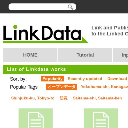
Link and Publi
to the Linked
HOME
Tutorial
In
List of Linkdata works
Sort by:
Popularity
Recently updated
Download
Popular Tags
オープンデータ
Yokohama-shi, Kanaga
Shinjuku-ku, Tokyo-to
防災
Saitama-shi, Saitama-ken