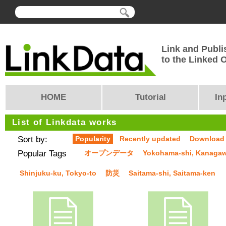
Link and Publi
to the Linked
HOME
Tutorial
In
List of Linkdata works
Sort by:
Popularity
Recently updated
Download
Popular Tags
オープンデータ
Yokohama-shi, Kanaga
Shinjuku-ku, Tokyo-to
防災
Saitama-shi, Saitama-ken