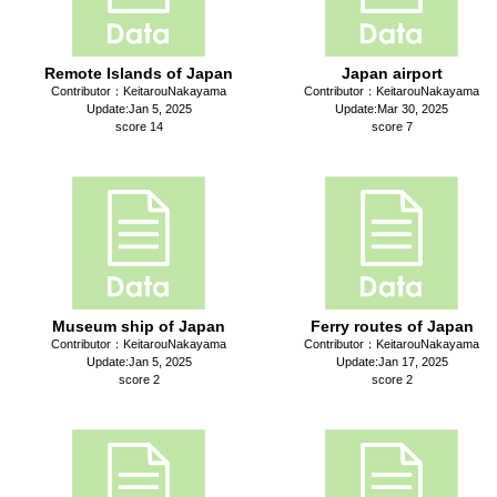
Remote Islands of Japan
Japan airport
Contributor：KeitarouNakayama
Contributor：KeitarouNakayama
Update:Jan 5, 2025
Update:Mar 30, 2025
score 14
score 7
Museum ship of Japan
Ferry routes of Japan
Contributor：KeitarouNakayama
Contributor：KeitarouNakayama
Update:Jan 5, 2025
Update:Jan 17, 2025
score 2
score 2