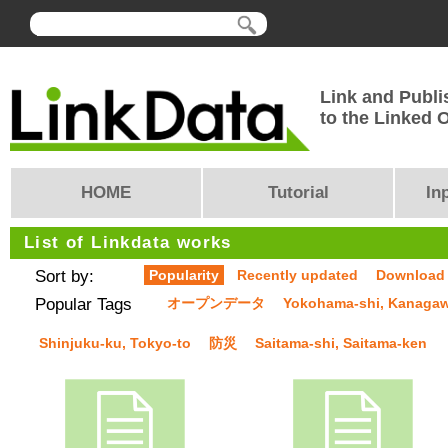
Link and Publi
to the Linked
HOME
Tutorial
In
List of Linkdata works
Sort by:
Popularity
Recently updated
Download
Popular Tags
オープンデータ
Yokohama-shi, Kanaga
Shinjuku-ku, Tokyo-to
防災
Saitama-shi, Saitama-ken