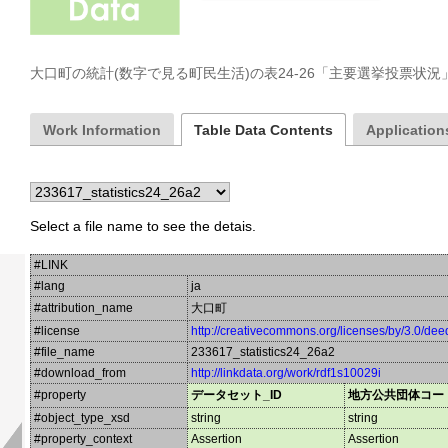
大口町の統計(数字で見る町民生活)の表24-26「主要選挙投票状
Work Information
Table Data Contents
Applications
Select a file name to see the detais.
#LINK
#lang
ja
#attribution_name
大口町
#license
http://creativecommons.org/licenses/by/3.0/dee
#file_name
233617_statistics24_26a2
#download_from
http://linkdata.org/work/rdf1s10029i
#property
データセット_ID
地方公共団体コー
#object_type_xsd
string
string
#property_context
Assertion
Assertion