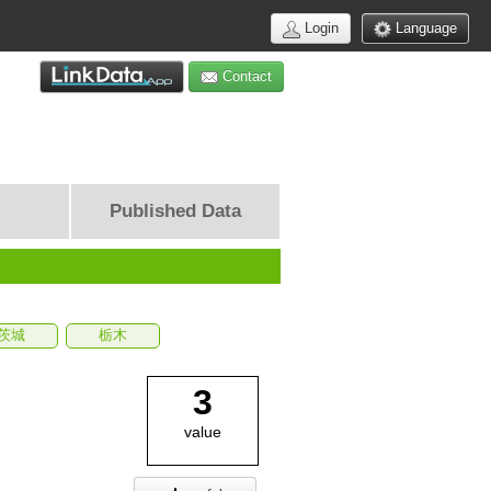
Login
Language
Contact
Published Data
茨城
栃木
3
value