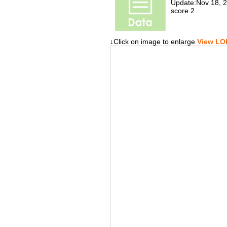
Update:Nov 18, 
score 2
↓Click on image to enlarge
View LOD