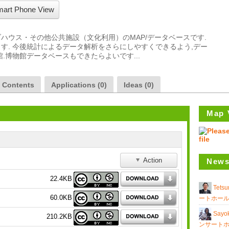
art Phone View
ハウス・その他公共施設（文化利用）のMAP/データベースです.
す. 今後統計によるデータ解析をさらにしやすくできるよう,デー
a Contents
Applications (0)
Ideas (0)
Map 
Action
News
22.4KB
Tets
60.0KB
ートホール
Sayo
210.2KB
ンサートホ