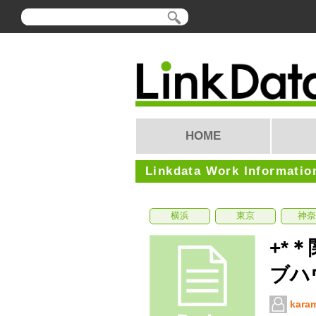
HOME
Linkdata Work Informatio
横浜
東京
神奈
+*
ブハ
kara