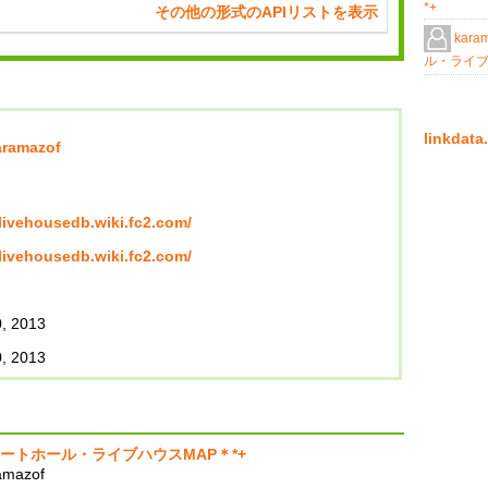
*+
その他の形式のAPIリストを表示
kara
ル・ライブ
linkda
aramazof
/livehousedb.wiki.fc2.com/
/livehousedb.wiki.fc2.com/
, 2013
, 2013
サートホール・ライブハウスMAP＊*+
amazof