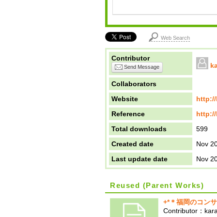
Web Search
Contributor
k
Send Message
Collaborators
Website
http:/
Reference
http:/
Total downloads
599
Created date
Nov 20
Last update date
Nov 20
Reused (Parent Works)
+*＊福岡のコン
Contributor：kar