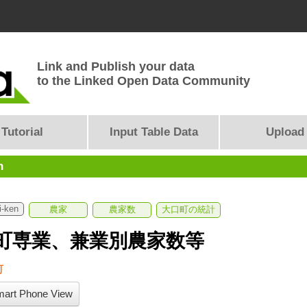
Link and Publish your data
to the Linked Open Data Community
Tutorial
Input Table Data
Upload
n
i-ken
農家
農家数
大口町の統計
町専業、兼業別農家数等
町
art Phone View