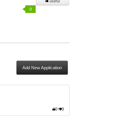
useful
0
Add New Application
0
0