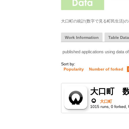
大口町の統計(数字で見る町民生活)
Work Information
Table Dat
published applications using data of
Sort by:
Popularity
Number of forked
大口町 
大口町
1015
runs
,
0
forked
,