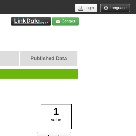
Login
Language
Contact
Published Data
1
value