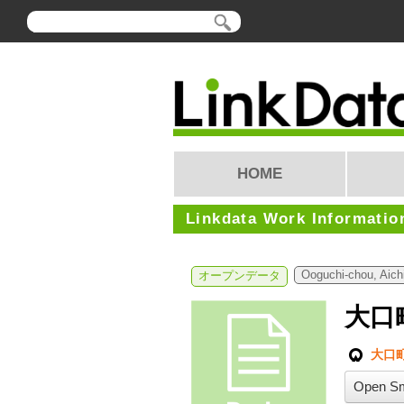
HOME
Linkdata Work Informatio
Ooguchi-chou, Aich
オープンデータ
大口
大口
Open Sm