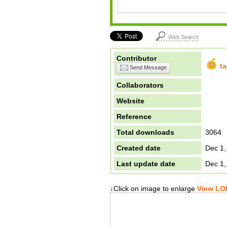
Web Search
Contributor
t
Send Message
Collaborators
Website
Reference
Total downloads
3064
Created date
Dec 1,
Last update date
Dec 1,
↓Click on image to enlarge
View LOD