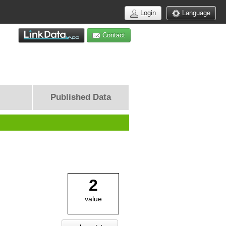
Login
Language
Contact
Published Data
2
value