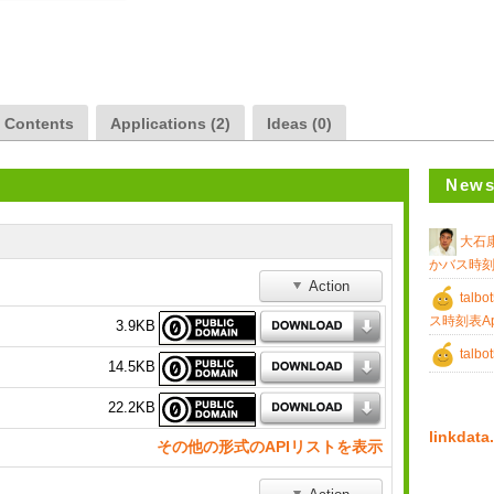
a Contents
Applications (2)
Ideas (0)
News
大石
かバス時刻表
Action
talbo
ス時刻表App
3.9KB
talbo
14.5KB
22.2KB
linkda
その他の形式のAPIリストを表示