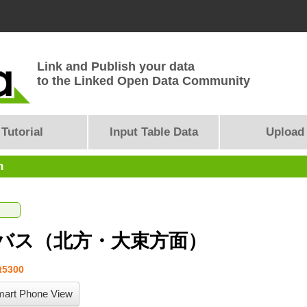
Link and Publish your data
to the Linked Open Data Community
Tutorial
Input Table Data
Upload
n
バス（北方・大束方面）
t5300
art Phone View