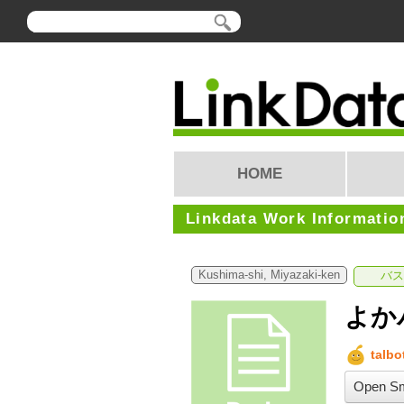
HOME
Linkdata Work Informatio
Kushima-shi, Miyazaki-ken
バス
よか
talbo
Open Sm