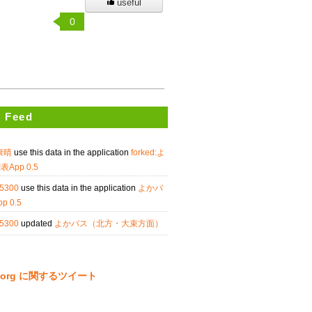
useful
0
 Feed
康晴
use this data in the application
forked:よ
App 0.5
t5300
use this data in the application
よかバ
 0.5
t5300
updated
よかバス（北方・大束方面）
ta.org に関するツイート