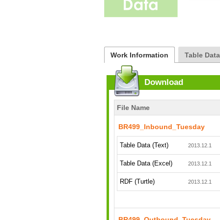
Work Information
Table Dat
Download
File Name
BR499_Inbound_Tuesday
Table Data (Text)
2013.12.1
Table Data (Excel)
2013.12.1
RDF (Turtle)
2013.12.1
BR499_Outbound_Tuesday