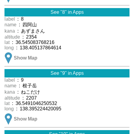
See "8" in Apps
label
: 8
name
: 四阿山
kana
: あずまさん
altitude
: 2354
lat
: 36.545083768216
long
: 138.405137864614
Show Map
See "9" in Apps
label
: 9
name
: 根子岳
kana
: ねこだけ
altitude
: 2207
lat
: 36.5491046250532
long
: 138.395224420095
Show Map