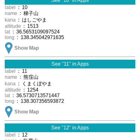
See "10" in Apps
label
: 10
name
: 梯子山
kana
: はしごやま
altitude
: 1513
lat
: 36.5653109097524
long
: 138.345042971635
Show Map
See "11" in Apps
label
: 11
name
: 熊窪山
kana
: くまくぼやま
altitude
: 1254
lat
: 36.5730713571447
long
: 138.307356593872
Show Map
See "12" in Apps
label
: 12