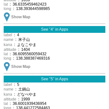
lat
: 36.6335459462423
long
: 138.393644598985
Show Map
See "4" in Apps
label
: 4
name
: 米子山
kana
: よなこやま
altitude
: 1404
lat
: 36.6095560059432
long
: 138.388387469316
Show Map
See "5" in Apps
label
: 5
name
: 土鍋山
kana
: どなべやま
altitude
: 1999
lat
: 36.6001939436954
long
: 138.441272584463