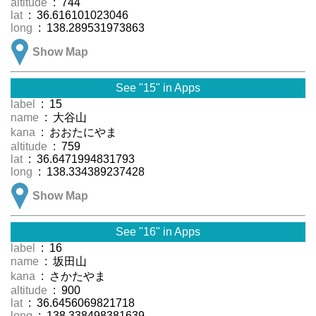
altitude
: 744
lat
: 36.616101023046
long
: 138.289531973863
Show Map
See "15" in Apps
label
: 15
name
: 大谷山
kana
: おおたにやま
altitude
: 759
lat
: 36.6471994831793
long
: 138.334389237428
Show Map
See "16" in Apps
label
: 16
name
: 坂田山
kana
: さかたやま
altitude
: 900
lat
: 36.6456069821718
long
: 138.338498381639