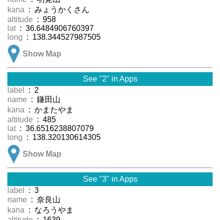
kana
: みょうかくさん
altitude
: 958
lat
: 36.6484906760397
long
: 138.344527987505
Show Map
See "2" in Apps
label
: 2
name
: 鎌田山
kana
: かまたやま
altitude
: 485
lat
: 36.6516238807079
long
: 138.320130614305
Show Map
See "3" in Apps
label
: 3
name
: 奈良山
kana
: なろうやま
altitude
: 1639