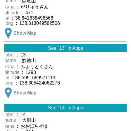
name
: 臥竜山
kana
: がりゅうざん
altitude
: 471
lat
: 36.641638498566
long
: 138.313049582506
Show Map
See "13" in Apps
label
: 13
name
: 妙徳山
kana
: みょうとくさん
altitude
: 1293
lat
: 36.5991689571113
long
: 138.305424062276
Show Map
See "14" in Apps
label
: 14
name
: 大洞山
kana
: おおぼらやま