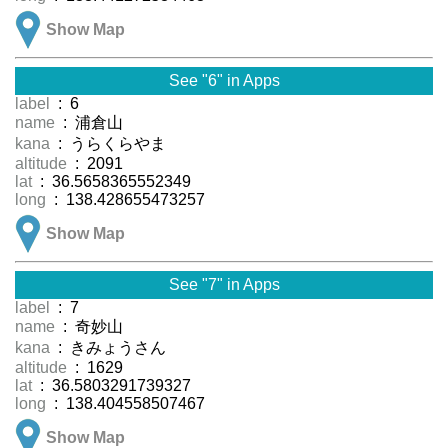
Show Map
See "6" in Apps
label
: 6
name
: 浦倉山
kana
: うらくらやま
altitude
: 2091
lat
: 36.5658365552349
long
: 138.428655473257
Show Map
See "7" in Apps
label
: 7
name
: 奇妙山
kana
: きみょうさん
altitude
: 1629
lat
: 36.5803291739327
long
: 138.404558507467
Show Map