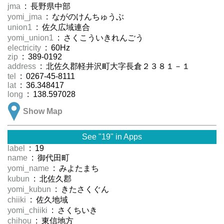
jma
: 長野県中部
yomi_jma
: ながのけんちゅうぶ
union1
: 佐久広域連合
yomi_union1
: さくこういきれんごう
electricity
: 60Hz
zip
: 389-0192
address
: 北佐久郡軽井沢町大字長倉２３８１－１
tel
: 0267-45-8111
lat
: 36.348417
long
: 138.597028
Show Map
See "19" in Apps
label
: 19
name
: 御代田町
yomi_name
: みよたまち
kubun
: 北佐久郡
yomi_kubun
: きたさくぐん
chiiki
: 佐久地域
yomi_chiiki
: さくちいき
chihou
: 東信地方