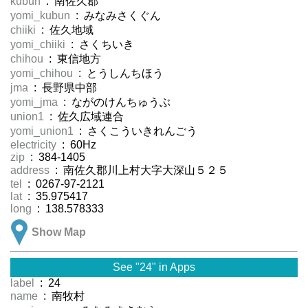
kubun
: 南佐久郡
yomi_kubun
: みなみさくぐん
chiiki
: 佐久地域
yomi_chiiki
: さくちいき
chihou
: 東信地方
yomi_chihou
: とうしんちほう
jma
: 長野県中部
yomi_jma
: ながのけんちゅうぶ
union1
: 佐久広域連合
yomi_union1
: さくこういきれんごう
electricity
: 60Hz
zip
: 384-1405
address
: 南佐久郡川上村大字大深山５２５
tel
: 0267-97-2121
lat
: 35.975417
long
: 138.578333
Show Map
See "24" in Apps
label
: 24
name
: 南牧村