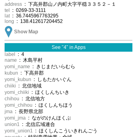
address
: 下高井郡山ノ内町大字平穏３３５２－１
tel
: 0269-33-3111
lat
: 36.7445967763295
long
: 138.412617204452
Show Map
See "4" in Apps
label
: 4
name
: 木島平村
yomi_name
: きじまだいらむら
kubun
: 下高井郡
yomi_kubun
: しもたかいぐん
chiiki
: 北信地域
yomi_chiiki
: ほくしんちいき
chihou
: 北信地方
yomi_chihou
: ほくしんちほう
jma
: 長野県北部
yomi_jma
: ながのけんほくぶ
union1
: 北信広域連合
yomi_union1
: ほくしんこういきれんごう