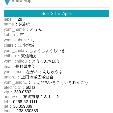
Show Map
See "28" in Apps
label
: 28
name
: 東御市
yomi_name
: とうみし
kubun
: 市
yomi_kubun
: し
chiiki
: 上小地域
yomi_chiiki
: じょうしょうちいき
chihou
: 東信地方
yomi_chihou
: とうしんちほう
jma
: 長野県中部
yomi_jma
: ながのけんちゅうぶ
union1
: 上田地域広域連合
yomi_union1
: うえだちいきこういきれんごう
electricity
: 60Hz
zip
: 389-0592
address
: 東御市県２８１－２
tel
: 0268-62-1111
lat
: 36.359389
long
: 138.330389