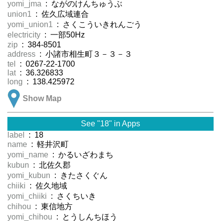
yomi_jma
: ながのけんちゅうぶ
union1
: 佐久広域連合
yomi_union1
: さくこういきれんごう
electricity
: 一部50Hz
zip
: 384-8501
address
: 小諸市相生町３－３－３
tel
: 0267-22-1700
lat
: 36.326833
long
: 138.425972
Show Map
See "18" in Apps
label
: 18
name
: 軽井沢町
yomi_name
: かるいざわまち
kubun
: 北佐久郡
yomi_kubun
: きたさくぐん
chiiki
: 佐久地域
yomi_chiiki
: さくちいき
chihou
: 東信地方
yomi_chihou
: とうしんちほう