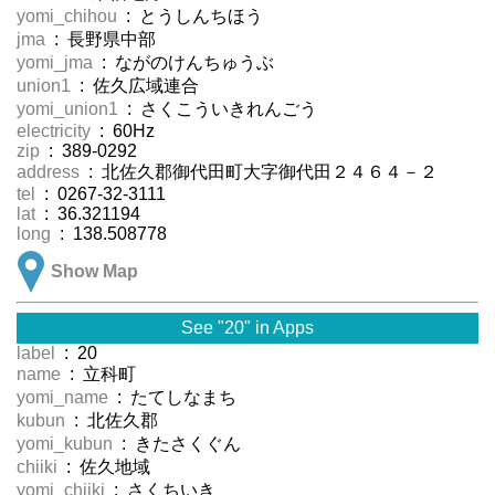
yomi_chihou
: とうしんちほう
jma
: 長野県中部
yomi_jma
: ながのけんちゅうぶ
union1
: 佐久広域連合
yomi_union1
: さくこういきれんごう
electricity
: 60Hz
zip
: 389-0292
address
: 北佐久郡御代田町大字御代田２４６４－２
tel
: 0267-32-3111
lat
: 36.321194
long
: 138.508778
Show Map
See "20" in Apps
label
: 20
name
: 立科町
yomi_name
: たてしなまち
kubun
: 北佐久郡
yomi_kubun
: きたさくぐん
chiiki
: 佐久地域
yomi_chiiki
: さくちいき