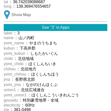
lat
: 36.742039088687
long
: 138.369476554657
Show Map
See "3" in Apps
label
: 3
name
: 山ノ内町
yomi_name
: やまのうちまち
kubun
: 下高井郡
yomi_kubun
: しもたかいぐん
chiiki
: 北信地域
yomi_chiiki
: ほくしんちいき
chihou
: 北信地方
yomi_chihou
: ほくしんちほう
jma
: 長野県北部
yomi_jma
: ながのけんほくぶ
union1
: 北信広域連合
yomi_union1
: ほくしんこういきれんごう
gousetu
: 特別豪雪地帯・全域
electricity
: 60Hz
zip
: 381-0498