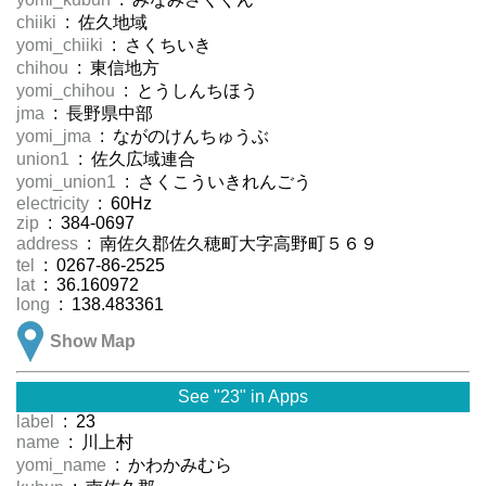
chiiki
: 佐久地域
yomi_chiiki
: さくちいき
chihou
: 東信地方
yomi_chihou
: とうしんちほう
jma
: 長野県中部
yomi_jma
: ながのけんちゅうぶ
union1
: 佐久広域連合
yomi_union1
: さくこういきれんごう
electricity
: 60Hz
zip
: 384-0697
address
: 南佐久郡佐久穂町大字高野町５６９
tel
: 0267-86-2525
lat
: 36.160972
long
: 138.483361
Show Map
See "23" in Apps
label
: 23
name
: 川上村
yomi_name
: かわかみむら