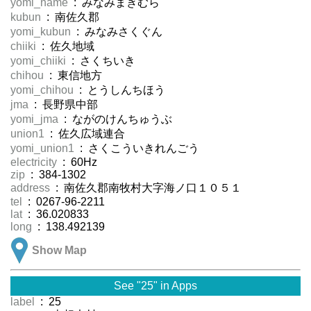
yomi_name
: みなみまきむら
kubun
: 南佐久郡
yomi_kubun
: みなみさくぐん
chiiki
: 佐久地域
yomi_chiiki
: さくちいき
chihou
: 東信地方
yomi_chihou
: とうしんちほう
jma
: 長野県中部
yomi_jma
: ながのけんちゅうぶ
union1
: 佐久広域連合
yomi_union1
: さくこういきれんごう
electricity
: 60Hz
zip
: 384-1302
address
: 南佐久郡南牧村大字海ノ口１０５１
tel
: 0267-96-2211
lat
: 36.020833
long
: 138.492139
Show Map
See "25" in Apps
label
: 25