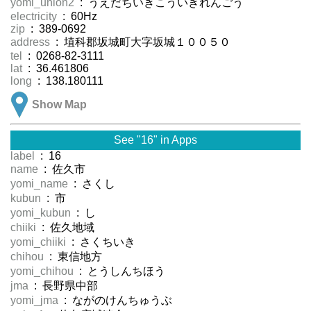
yomi_union2
: うえだちいきこういきれんごう
electricity
: 60Hz
zip
: 389-0692
address
: 埴科郡坂城町大字坂城１００５０
tel
: 0268-82-3111
lat
: 36.461806
long
: 138.180111
Show Map
See "16" in Apps
label
: 16
name
: 佐久市
yomi_name
: さくし
kubun
: 市
yomi_kubun
: し
chiiki
: 佐久地域
yomi_chiiki
: さくちいき
chihou
: 東信地方
yomi_chihou
: とうしんちほう
jma
: 長野県中部
yomi_jma
: ながのけんちゅうぶ