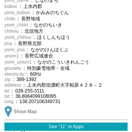
yomi_name
: しなのまち
kubun
: 上水内郡
yomi_kubun
: かみみのちぐん
chiiki
: 長野地域
yomi_chiiki
: ながのちいき
chihou
: 北信地方
yomi_chihou
: ほくしんちほう
jma
: 長野県北部
yomi_jma
: ながのけんほくぶ
union1
: 長野広域連合
yomi_union1
: ながのこういきれんごう
gousetu
: 特別豪雪地帯・全域
electricity
: 60Hz
zip
: 389-1392
address
: 上水内郡信濃町大字柏原４２８－２
tel
: 026-255-3111
lat
: 36.8064099108095
long
: 138.207106349731
Show Map
See "11" in Apps