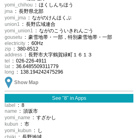
yomi_chihou
: ほくしんちほう
jma
: 長野県北部
yomi_jma
: ながのけんほくぶ
union1
: 長野広域連合
yomi_union1
: ながのこういきれんごう
gousetu
: 豪雪地帯・一部，特別豪雪地帯・一部
electricity
: 60Hz
zip
: 380-8512
address
: 長野市大字鶴賀緑町１６１３
tel
: 026-226-4911
lat
: 36.6485509311779
long
: 138.194242475296
Show Map
See "8" in Apps
label
: 8
name
: 須坂市
yomi_name
: すざかし
kubun
: 市
yomi_kubun
: し
chiiki
: 長野地域