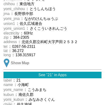
chihou
: 東信地方
yomi_chihou
: とうしんちほう
jma
: 長野県中部
yomi_jma
: ながのけんちゅうぶ
union1
: 佐久広域連合
yomi_union1
: さくこういきれんごう
electricity
: 60Hz
zip
: 384-2305
address
: 北佐久郡立科町大字芦田２５３２
tel
: 0267-56-2311
lat
: 36.272
long
: 138.315917
Show Map
See "21" in Apps
label
: 21
name
: 小海町
yomi_name
: こうみまち
kubun
: 南佐久郡
yomi_kubun
: みなみさくぐん
chiiki
: 佐久地域