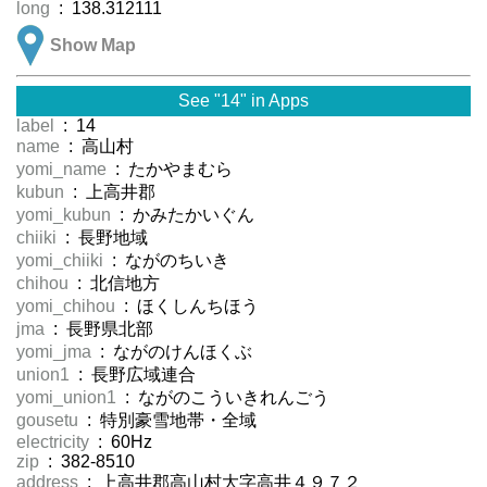
long
: 138.312111
Show Map
See "14" in Apps
label
: 14
name
: 高山村
yomi_name
: たかやまむら
kubun
: 上高井郡
yomi_kubun
: かみたかいぐん
chiiki
: 長野地域
yomi_chiiki
: ながのちいき
chihou
: 北信地方
yomi_chihou
: ほくしんちほう
jma
: 長野県北部
yomi_jma
: ながのけんほくぶ
union1
: 長野広域連合
yomi_union1
: ながのこういきれんごう
gousetu
: 特別豪雪地帯・全域
electricity
: 60Hz
zip
: 382-8510
address
: 上高井郡高山村大字高井４９７２