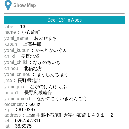
Show Map
See "13" in Apps
label
: 13
name
: 小布施町
yomi_name
: おぶせまち
kubun
: 上高井郡
yomi_kubun
: かみたかいぐん
chiiki
: 長野地域
yomi_chiiki
: ながのちいき
chihou
: 北信地方
yomi_chihou
: ほくしんちほう
jma
: 長野県北部
yomi_jma
: ながのけんほくぶ
union1
: 長野広域連合
yomi_union1
: ながのこういきれんごう
electricity
: 60Hz
zip
: 381-0297
address
: 上高井郡小布施町大字小布施１４９１－２
tel
: 026-247-3111
lat
: 36.6975