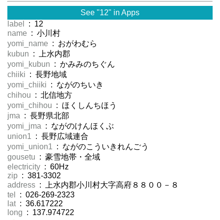
See "12" in Apps
label
: 12
name
: 小川村
yomi_name
: おがわむら
kubun
: 上水内郡
yomi_kubun
: かみみのちぐん
chiiki
: 長野地域
yomi_chiiki
: ながのちいき
chihou
: 北信地方
yomi_chihou
: ほくしんちほう
jma
: 長野県北部
yomi_jma
: ながのけんほくぶ
union1
: 長野広域連合
yomi_union1
: ながのこういきれんごう
gousetu
: 豪雪地帯・全域
electricity
: 60Hz
zip
: 381-3302
address
: 上水内郡小川村大字高府８８００－８
tel
: 026-269-2323
lat
: 36.617222
long
: 137.974722