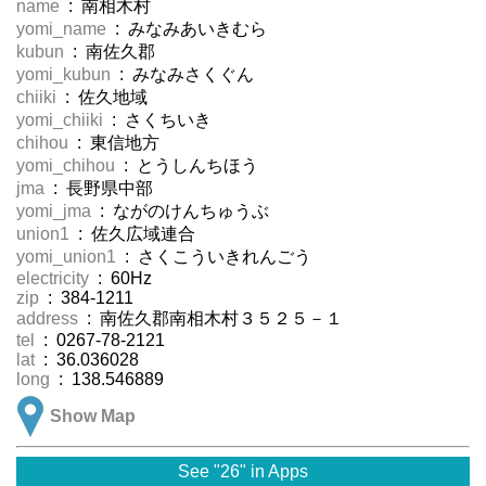
name
: 南相木村
yomi_name
: みなみあいきむら
kubun
: 南佐久郡
yomi_kubun
: みなみさくぐん
chiiki
: 佐久地域
yomi_chiiki
: さくちいき
chihou
: 東信地方
yomi_chihou
: とうしんちほう
jma
: 長野県中部
yomi_jma
: ながのけんちゅうぶ
union1
: 佐久広域連合
yomi_union1
: さくこういきれんごう
electricity
: 60Hz
zip
: 384-1211
address
: 南佐久郡南相木村３５２５－１
tel
: 0267-78-2121
lat
: 36.036028
long
: 138.546889
Show Map
See "26" in Apps