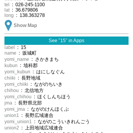
tel
: 026-245-1100
lat
: 36.679806
long
: 138.363278
Show Map
See "15" in Apps
label
: 15
name
: 坂城町
yomi_name
: さかきまち
kubun
: 埴科郡
yomi_kubun
: はにしなぐん
chiiki
: 長野地域
yomi_chiiki
: ながのちいき
chihou
: 北信地方
yomi_chihou
: ほくしんちほう
jma
: 長野県北部
yomi_jma
: ながのけんほくぶ
union1
: 長野広域連合
yomi_union1
: ながのこういきれんごう
union2
: 上田地域広域連合