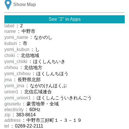
Show Map
See "2" in Apps
label
: 2
name
: 中野市
yomi_name
: なかのし
kubun
: 市
yomi_kubun
: し
chiiki
: 北信地域
yomi_chiiki
: ほくしんちいき
chihou
: 北信地方
yomi_chihou
: ほくしんちほう
jma
: 長野県北部
yomi_jma
: ながのけんほくぶ
union1
: 北信広域連合
yomi_union1
: ほくしんこういきれんごう
gousetu
: 豪雪地帯・全域
electricity
: 60Hz
zip
: 383-8614
address
: 中野市三好町１－３－１９
tel
: 0269-22-2111