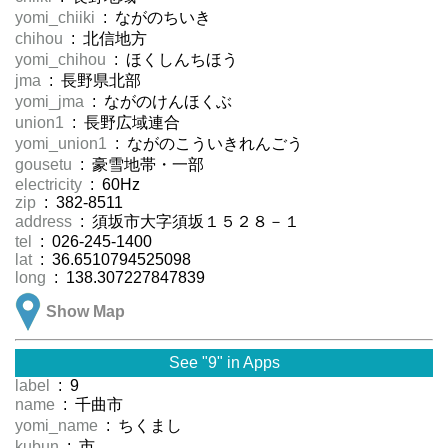
yomi_chiiki
: ながのちいき
chihou
: 北信地方
yomi_chihou
: ほくしんちほう
jma
: 長野県北部
yomi_jma
: ながのけんほくぶ
union1
: 長野広域連合
yomi_union1
: ながのこういきれんごう
gousetu
: 豪雪地帯・一部
electricity
: 60Hz
zip
: 382-8511
address
: 須坂市大字須坂１５２８－１
tel
: 026-245-1400
lat
: 36.6510794525098
long
: 138.307227847839
Show Map
See "9" in Apps
label
: 9
name
: 千曲市
yomi_name
: ちくまし
kubun
: 市