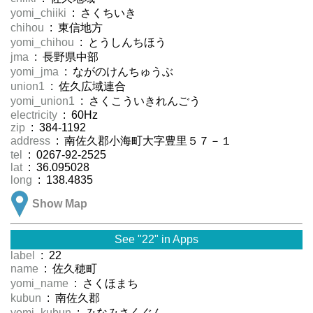
yomi_chiiki
: さくちいき
chihou
: 東信地方
yomi_chihou
: とうしんちほう
jma
: 長野県中部
yomi_jma
: ながのけんちゅうぶ
union1
: 佐久広域連合
yomi_union1
: さくこういきれんごう
electricity
: 60Hz
zip
: 384-1192
address
: 南佐久郡小海町大字豊里５７－１
tel
: 0267-92-2525
lat
: 36.095028
long
: 138.4835
Show Map
See "22" in Apps
label
: 22
name
: 佐久穂町
yomi_name
: さくほまち
kubun
: 南佐久郡
yomi_kubun
: みなみさくぐん