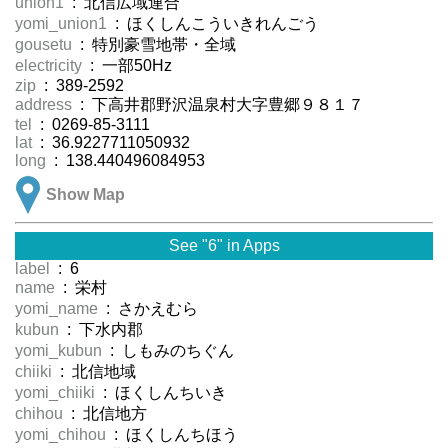
union1
: 北信広域連合
yomi_union1
: ほくしんこういきれんごう
gousetu
: 特別豪雪地帯・全域
electricity
: 一部50Hz
zip
: 389-2592
address
: 下高井郡野沢温泉村大字豊郷９８１７
tel
: 0269-85-3111
lat
: 36.9227711050932
long
: 138.440496084953
Show Map
See "6" in Apps
label
: 6
name
: 栄村
yomi_name
: さかえむら
kubun
: 下水内郡
yomi_kubun
: しもみのちぐん
chiiki
: 北信地域
yomi_chiiki
: ほくしんちいき
chihou
: 北信地方
yomi_chihou
: ほくしんちほう