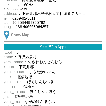
gousetu
: 特別豪雪地帯・全域
electricity
: 60Hz
zip
: 389-2392
address
: 下高井郡木島平村大字往郷９７３－１
tel
: 0269-82-3111
lat
: 36.8584498765782
long
: 138.406668064857
Show Map
See "5" in Apps
label
: 5
name
: 野沢温泉村
yomi_name
: のざわおんせんむら
kubun
: 下高井郡
yomi_kubun
: しもたかいぐん
chiiki
: 北信地域
yomi_chiiki
: ほくしんちいき
chihou
: 北信地方
yomi_chihou
: ほくしんちほう
jma
: 長野県北部
yomi_jma
: ながのけんほくぶ