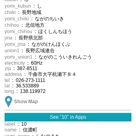
yomi_kubun
: し
chiiki
: 長野地域
yomi_chiiki
: ながのちいき
chihou
: 北信地方
yomi_chihou
: ほくしんちほう
jma
: 長野県北部
yomi_jma
: ながのけんほくぶ
union1
: 長野広域連合
yomi_union1
: ながのこういきれんごう
electricity
: 60Hz
zip
: 387-8511
address
: 千曲市大字杭瀬下８４
tel
: 026-273-1111
lat
: 36.533889
long
: 138.119972
Show Map
See "10" in Apps
label
: 10
name
: 信濃町