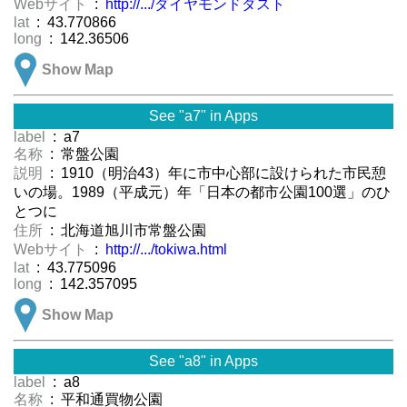
Webサイト
:
http://.../ダイヤモンドダスト
lat
: 43.770866
long
: 142.36506
Show Map
See "a7" in Apps
label
: a7
名称
: 常盤公園
説明
: 1910（明治43）年に市中心部に設けられた市民憩
いの場。1989（平成元）年「日本の都市公園100選」のひ
とつに
住所
: 北海道旭川市常盤公園
Webサイト
:
http://.../tokiwa.html
lat
: 43.775096
long
: 142.357095
Show Map
See "a8" in Apps
label
: a8
名称
: 平和通買物公園