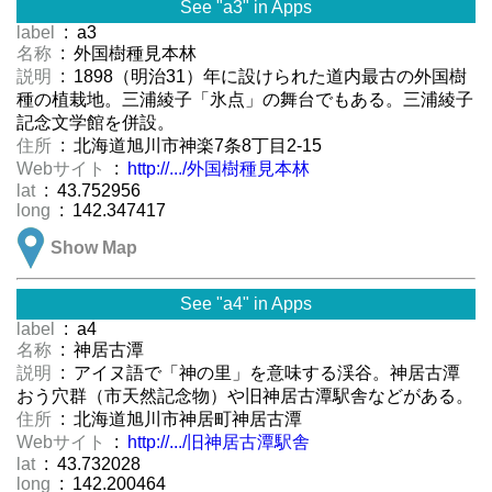
See "a3" in Apps
label
: a3
名称
: 外国樹種見本林
説明
: 1898（明治31）年に設けられた道内最古の外国樹
種の植栽地。三浦綾子「氷点」の舞台でもある。三浦綾子
記念文学館を併設。
住所
: 北海道旭川市神楽7条8丁目2-15
Webサイト
:
http://.../外国樹種見本林
lat
: 43.752956
long
: 142.347417
Show Map
See "a4" in Apps
label
: a4
名称
: 神居古潭
説明
: アイヌ語で「神の里」を意味する渓谷。神居古潭
おう穴群（市天然記念物）や旧神居古潭駅舎などがある。
住所
: 北海道旭川市神居町神居古潭
Webサイト
:
http://.../旧神居古潭駅舎
lat
: 43.732028
long
: 142.200464