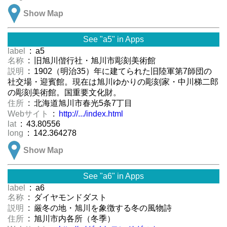
Show Map
See "a5" in Apps
label
: a5
名称
: 旧旭川偕行社・旭川市彫刻美術館
説明
: 1902（明治35）年に建てられた旧陸軍第7師団の
社交場・迎賓館。現在は旭川ゆかりの彫刻家・中川梯二郎
の彫刻美術館。国重要文化財。
住所
: 北海道旭川市春光5条7丁目
Webサイト
:
http://.../index.html
lat
: 43.80556
long
: 142.364278
Show Map
See "a6" in Apps
label
: a6
名称
: ダイヤモンドダスト
説明
: 厳冬の地・旭川を象徴する冬の風物詩
住所
: 旭川市内各所（冬季）