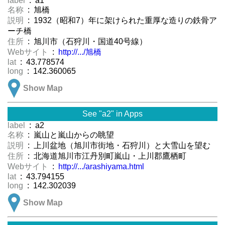
label
: a1
名称
: 旭橋
説明
: 1932（昭和7）年に架けられた重厚な造りの鉄骨ア
ーチ橋
住所
: 旭川市（石狩川・国道40号線）
Webサイト
:
http://.../旭橋
lat
: 43.778574
long
: 142.360065
Show Map
See "a2" in Apps
label
: a2
名称
: 嵐山と嵐山からの眺望
説明
: 上川盆地（旭川市街地・石狩川）と大雪山を望む
住所
: 北海道旭川市江丹別町嵐山・上川郡鷹栖町
Webサイト
:
http://.../arashiyama.html
lat
: 43.794155
long
: 142.302039
Show Map