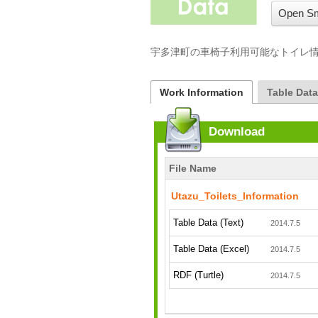
Open Sm
宇多津町の車椅子利用可能なトイレ情
Work Information
Table Dat
Download
File Name
Utazu_Toilets_Information
Table Data (Text)
2014.7.5
Table Data (Excel)
2014.7.5
RDF (Turtle)
2014.7.5