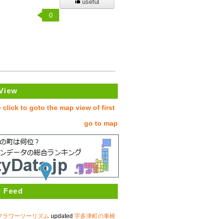
useful
0
View
go to map
 Feed
フラワーツーリズム
updated
宇多津町の車椅