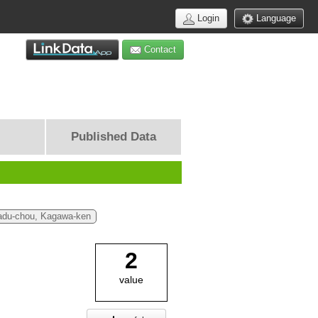
Login
Language
Contact
Published Data
adu-chou, Kagawa-ken
2
value