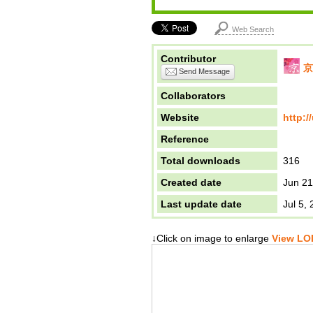
Web Search
Contributor
京
Send Message
Collaborators
Website
http:/
Reference
Total downloads
316
Created date
Jun 21
Last update date
Jul 5,
↓Click on image to enlarge
View LOD